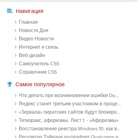
Навигация
Главная
Новости Дня
Видео Новости
Интернет и связь
Веб-дизайн
Самоучитель CSS
Справочник CSS
Самое популярное
Что делать при возникновении ошибки Download interrupted в Chrome - «Windows»
Яндекс станет третьим участником в процессе ФАС против Google - «Интернет»
«Зеркала» пиратских сайтов будут блокироваться! - «Интернет»
Теткоракс, афоризмы. Лист 1. - «Афоризмы»
Восстановление реестра Windows 10: как восстановить реестр Виндовс 10 - «Windows»
Регулятор Тайваня оштрафует Qualcomm на $774 млн - «Новости сети»