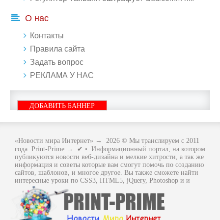
О нас
Контакты
Правила сайта
Задать вопрос
РЕКЛАМА У НАС
ДОБАВИТЬ БАННЕР
«Новости мира Интернет»
→
2026
© Мы транслируем с 2011
года. Print-Prime.→ ✔ • Информационный портал, на котором
публикуются новости веб-дизайна и мелкие хитрости, а так же
информация и советы которые вам смогут помочь по созданию
сайтов, шаблонов, и многое другое. Вы также сможете найти
интересные уроки по CSS3, HTML5, jQuery, Photoshop и и
многое другое, интересное, с интернет мира. Вся информация
размещенная на сайте предназначена исключительно в
ознакомительных целях и ошибки в учении не кто не отменял
.. Как говориться - "Не бойся, когда не знаешь: страшно, когда
знать не хочется.