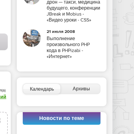
дрон — такси, медицина
будущего, конференции
JBreak и Mobius -
«Видео уроки - CSS»
21 июля 2008
Выполнение
произвольного PHP
кода в PHPizabi -
«Интернет»
Архивы
Календарь
л(а)
ний
Новости по теме
3
р