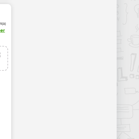
л(а)
er
3
р