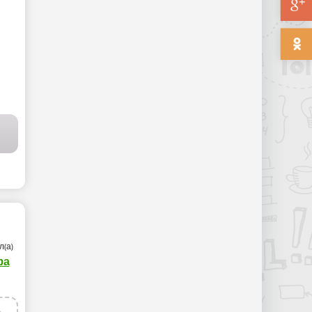
л(а)
фа