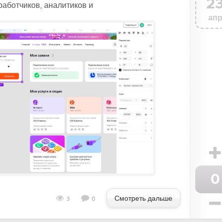
2
работчиков, аналитиков и
ап
0
Смотреть дальше
3
0