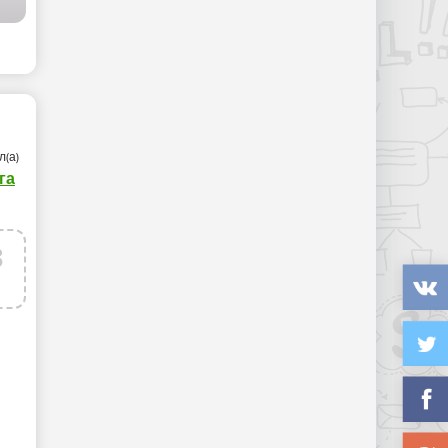
л(а)
га
3
р