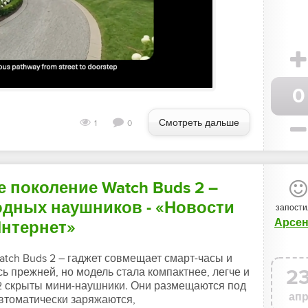
0
Смотреть дальше
1
0
 поколение Watch Buds 2 –
одных наушников - «Новости
запости
Арсе
Интернет»
tch Buds 2 – гаджет совмещает смарт-часы и
 прежней, но модель стала компактнее, легче и
2
 2 скрыты мини-наушники. Они размещаются под
ап
втоматически заряжаются,