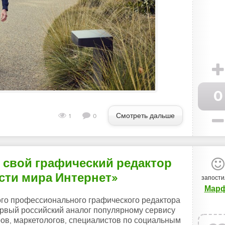
0
Смотреть дальше
1
0
 свой графический редактор
ости мира Интернет»
запости
Мар
ого профессионального графического редактора
первый российский аналог популярному сервису
ров, маркетологов, специалистов по социальным