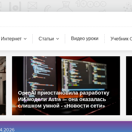
Видео уроки
 Интернет
Статьи
Учебник 
Китайские производител
оборудования для полир
кремниевых пластин доб
вила разработку
прогресса в качестве
 она оказалась
технологического процес
Новости сети»
«Новости сети»
4.2026