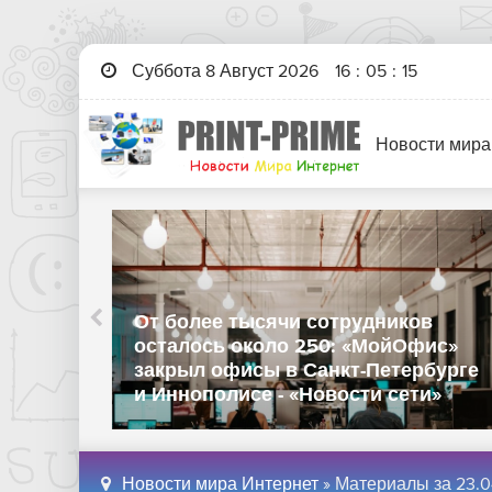
Суббота 8 Август 2026
16
:
05
:
16
Новости мира
ысячи сотрудников
коло 250: «МойОфис»
OpenAI приостано
сы в Санкт-Петербурге
ИИ-модели Astra —
е - «Новости сети»
слишком умной - «
Новости мира Интернет
» Материалы за 23.0