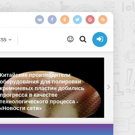
CSS
и
овки
ились
На Kickstarter представили SYIT
RM1 – это одновременно CD-пле
са -
предмет интерьера - «Новости 
Интернет»