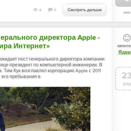
Смотреть дальше
4
0
нерального директора Apple -
ира Интернет»
запости
Ядви
покидает пост генерального директора компании.
вице-президент по компьютерной инженерии. В
а. Тим Кук возглавлял корпорацию Apple с 2011
2
я его пребывания в
ап