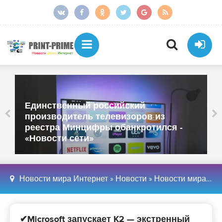
Единственный российский
производитель телевизоров из
реестра Минцифры обанкротился -
«Новости сети»
Новости мира Интернет
»
Новости
»
Новости мира Интернет
✔Microsoft запускает K2 — экстренный