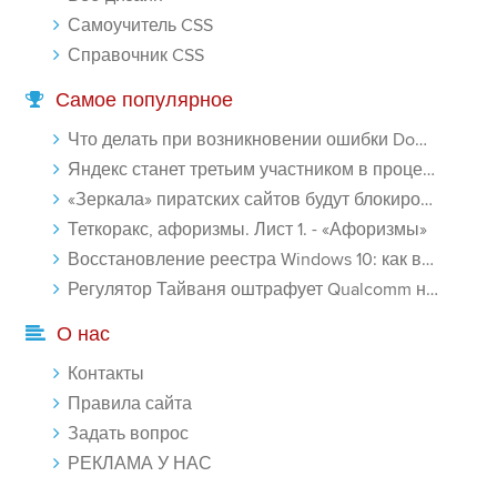
Самоучитель CSS
Справочник CSS
Самое популярное
Что делать при возникновении ошибки Download interrupted в Chrome - «Windows»
Яндекс станет третьим участником в процессе ФАС против Google - «Интернет»
«Зеркала» пиратских сайтов будут блокироваться! - «Интернет»
Теткоракс, афоризмы. Лист 1. - «Афоризмы»
Восстановление реестра Windows 10: как восстановить реестр Виндовс 10 - «Windows»
Регулятор Тайваня оштрафует Qualcomm на $774 млн - «Новости сети»
О нас
Контакты
Правила сайта
Задать вопрос
РЕКЛАМА У НАС