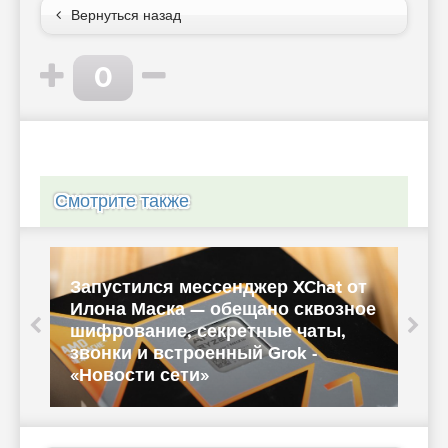
Вернуться назад
0
Смотрите также
Запустился мессенджер XChat от
Илона Маска — обещано сквозное
Ч
шифрование, секретные чаты,
звонки и встроенный Grok -
с
«Новости сети»
«