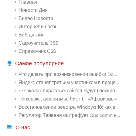
Главная
-- Люблю давать советы и очень не люблю, когда их дают мне.
Новости Дня
Видео Новости
Интернет и связь
Веб-дизайн
Самоучитель CSS
Справочник CSS
Самое популярное
Что делать при возникновении ошибки Download interrupted в Chrome - «Windows»
Яндекс станет третьим участником в процессе ФАС против Google - «Интернет»
«Зеркала» пиратских сайтов будут блокироваться! - «Интернет»
Теткоракс, афоризмы. Лист 1. - «Афоризмы»
Восстановление реестра Windows 10: как восстановить реестр Виндовс 10 - «Windows»
Регулятор Тайваня оштрафует Qualcomm на $774 млн - «Новости сети»
О нас