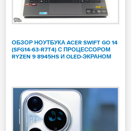
ОБЗОР НОУТБУКА ACER SWIFT GO 14
(SFG14-63-R7T4) С ПРОЦЕССОРОМ
RYZEN 9 8945HS И OLED-ЭКРАНОМ