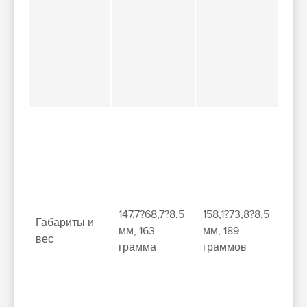
147,7?68,7?8,5
158,1?73,8?8,5
Габариты и
мм, 163
мм, 189
вес
грамма
граммов