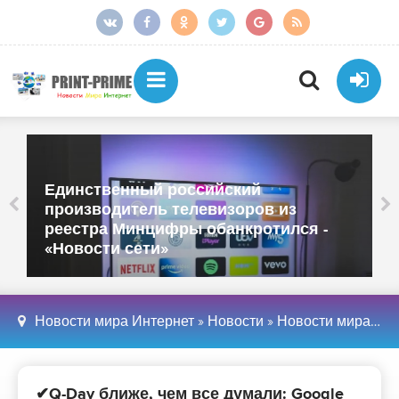
Единственный российский
производитель телевизоров из
реестра Минцифры обанкротился -
«Новости сети»
Новости мира Интернет
»
Новости
»
Новости мира Интернет
✔Q-Day ближе, чем все думали: Google