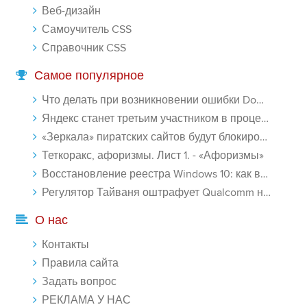
Веб-дизайн
Самоучитель CSS
Справочник CSS
Самое популярное
Что делать при возникновении ошибки Download interrupted в Chrome - «Windows»
Яндекс станет третьим участником в процессе ФАС против Google - «Интернет»
«Зеркала» пиратских сайтов будут блокироваться! - «Интернет»
Теткоракс, афоризмы. Лист 1. - «Афоризмы»
Восстановление реестра Windows 10: как восстановить реестр Виндовс 10 - «Windows»
Регулятор Тайваня оштрафует Qualcomm на $774 млн - «Новости сети»
О нас
Контакты
Правила сайта
Задать вопрос
РЕКЛАМА У НАС