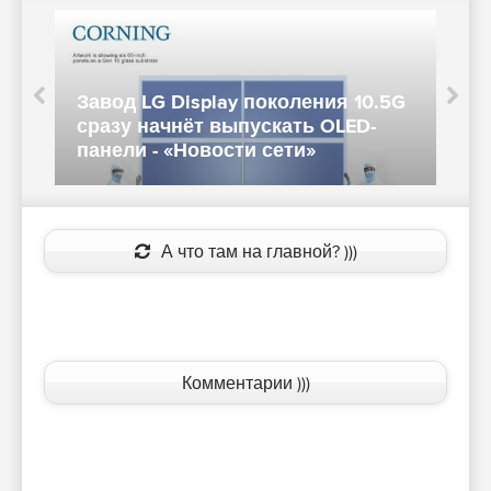
о
Завод LG Display поколения 10.5G
сразу начнёт выпускать OLED-
п
панели - «Новости сети»
с
А что там на главной? )))
Комментарии )))