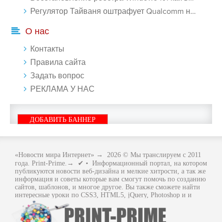
Регулятор Тайваня оштрафует Qualcomm на $774 млн - «Новости сети»
О нас
Контакты
Правила сайта
Задать вопрос
РЕКЛАМА У НАС
ДОБАВИТЬ БАННЕР
«Новости мира Интернет»
→
2026
© Мы транслируем с 2011
года. Print-Prime.→ ✔ • Информационный портал, на котором
публикуются новости веб-дизайна и мелкие хитрости, а так же
информация и советы которые вам смогут помочь по созданию
сайтов, шаблонов, и многое другое. Вы также сможете найти
интересные уроки по CSS3, HTML5, jQuery, Photoshop и и
многое другое, интересное, с интернет мира. Вся информация
размещенная на сайте предназначена исключительно в
ознакомительных целях и ошибки в учении не кто не отменял