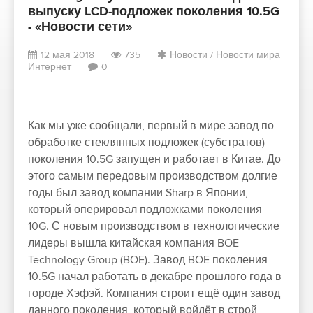
выпуску LCD-подложек поколения 10.5G
- «Новости сети»
12 мая 2018
735
Новости
/
Новости мира
Интернет
0
Как мы уже сообщали, первый в мире завод по
обработке стеклянных подложек (субстратов)
поколения 10.5G запущен и работает в Китае. До
этого самым передовым производством долгие
годы был завод компании Sharp в Японии,
который оперировал подложками поколения
10G. С новым производством в технологические
лидеры вышла китайская компания BOE
Technology Group (BOE). Завод BOE поколения
10.5G начал работать в декабре прошлого года в
городе Хэфэй. Компания строит ещё один завод
данного поколения, который войдёт в строй