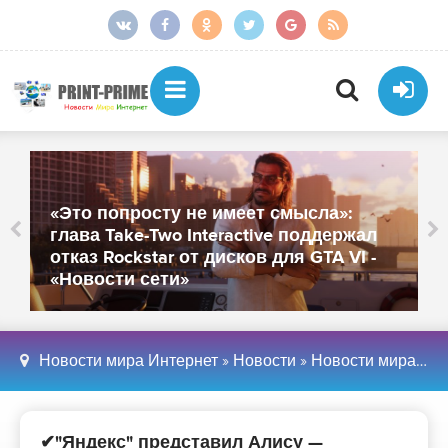
От более тысячи сотрудников
осталось около 250: «МойОфис»
закрыл офисы в Санкт-Петербурге и
Иннополисе - «Новости сети»
Новости мира Интернет
»
Новости
»
Новости мира Интернет
✔"Яндекс" представил Алису —