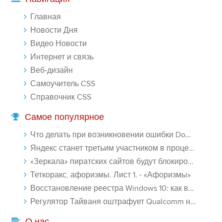
Главная
Новости Дня
Видео Новости
Интернет и связь
Веб-дизайн
Самоучитель CSS
Справочник CSS
Самое популярное
Что делать при возникновении ошибки Download interrupted в Chrome - «Windows»
Яндекс станет третьим участником в процессе ФАС против Google - «Интернет»
«Зеркала» пиратских сайтов будут блокироваться! - «Интернет»
Теткоракс, афоризмы. Лист 1. - «Афоризмы»
Восстановление реестра Windows 10: как восстановить реестр Виндовс 10 - «Windows»
Регулятор Тайваня оштрафует Qualcomm на $774 млн - «Новости сети»
О нас