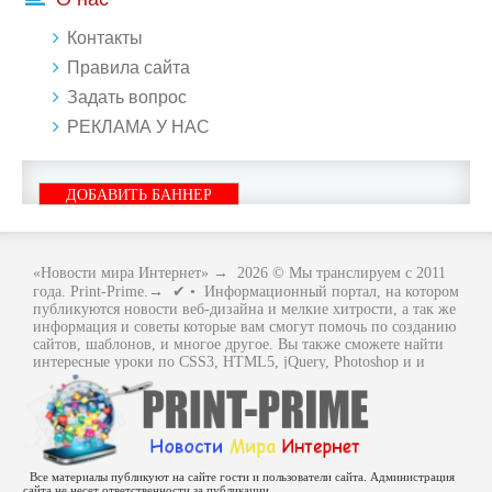
Контакты
Правила сайта
Задать вопрос
РЕКЛАМА У НАС
ДОБАВИТЬ БАННЕР
«Новости мира Интернет»
→
2026
© Мы транслируем с 2011
года. Print-Prime.→ ✔ • Информационный портал, на котором
публикуются новости веб-дизайна и мелкие хитрости, а так же
информация и советы которые вам смогут помочь по созданию
сайтов, шаблонов, и многое другое. Вы также сможете найти
интересные уроки по CSS3, HTML5, jQuery, Photoshop и и
многое другое, интересное, с интернет мира. Вся информация
размещенная на сайте предназначена исключительно в
ознакомительных целях и ошибки в учении не кто не отменял
.. Как говориться - "Не бойся, когда не знаешь: страшно, когда
знать не хочется.
Все материалы публикуют на сайте гости и пользователи сайта. Администрация
сайта не несет ответственности за публикации.