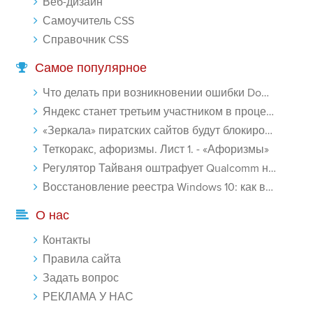
Веб-дизайн
Самоучитель CSS
Справочник CSS
Самое популярное
Что делать при возникновении ошибки Download interrupted в Chrome - «Windows»
Яндекс станет третьим участником в процессе ФАС против Google - «Интернет»
«Зеркала» пиратских сайтов будут блокироваться! - «Интернет»
Теткоракс, афоризмы. Лист 1. - «Афоризмы»
Регулятор Тайваня оштрафует Qualcomm на $774 млн - «Новости сети»
Восстановление реестра Windows 10: как восстановить реестр Виндовс 10 - «Windows»
О нас
Контакты
Правила сайта
Задать вопрос
РЕКЛАМА У НАС