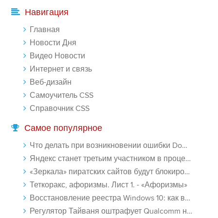
-- Лучшее, что можно сделать с хорошим советом, это пропустить его
Навигация
мимо ушей. Он никогда не бывает полезен никому, кроме того, кто
его дал.
Главная
-- Люблю давать советы и очень не люблю, когда их дают мне.
Новости Дня
Видео Новости
Интернет и связь
Веб-дизайн
Самоучитель CSS
Справочник CSS
Самое популярное
Что делать при возникновении ошибки Download interrupted в Chrome - «Windows»
Яндекс станет третьим участником в процессе ФАС против Google - «Интернет»
«Зеркала» пиратских сайтов будут блокироваться! - «Интернет»
Теткоракс, афоризмы. Лист 1. - «Афоризмы»
Восстановление реестра Windows 10: как восстановить реестр Виндовс 10 - «Windows»
Регулятор Тайваня оштрафует Qualcomm на $774 млн - «Новости сети»