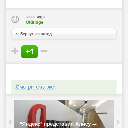
запостил(а)
Oldridge
Вернуться назад
+1
Смотрите также
"Яндекс" представил Алису —
Видеоф