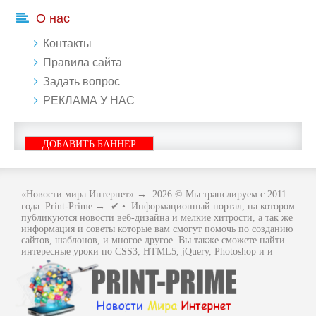
О нас
Контакты
Правила сайта
Задать вопрос
РЕКЛАМА У НАС
ДОБАВИТЬ БАННЕР
«Новости мира Интернет»
→
2026
© Мы транслируем с 2011
года. Print-Prime.→ ✔ • Информационный портал, на котором
публикуются новости веб-дизайна и мелкие хитрости, а так же
информация и советы которые вам смогут помочь по созданию
сайтов, шаблонов, и многое другое. Вы также сможете найти
интересные уроки по CSS3, HTML5, jQuery, Photoshop и и
многое другое, интересное, с интернет мира. Вся информация
размещенная на сайте предназначена исключительно в
ознакомительных целях и ошибки в учении не кто не отменял
.. Как говориться - "Не бойся, когда не знаешь: страшно, когда
знать не хочется.