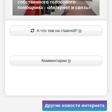
собственного голосового
помощн
помощника - «Интернет и связь»
другом 
А что там на главной? )))
Комментарии )))
Другие новости интернета