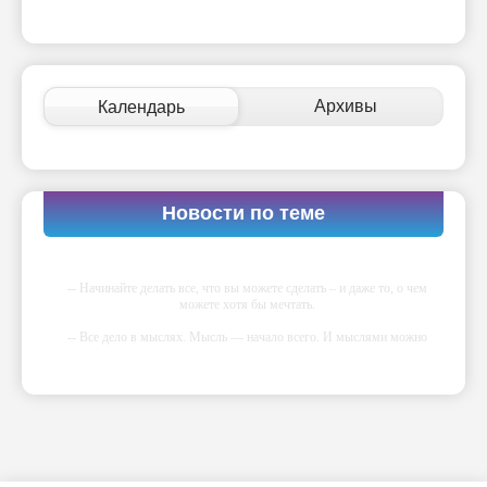
Архивы
Календарь
Новости по теме
-- Начинайте делать все, что вы можете сделать – и даже то, о чем
можете хотя бы мечтать.
-- Все дело в мыслях. Мысль — начало всего. И мыслями можно
управлять. И поэтому главное дело совершенствования: работать над
мыслями.
-- Идите уверенно по направлению к мечте. Живите той жизнью,
которую вы сами себе придумали.
-- Самое большое богатство — это ум. Самая большая нищета —
глупость. Из всех страхов самый пугающий — самолюбование.