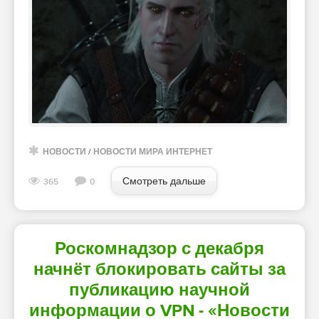
НОВОСТИ
/
НОВОСТИ МИРА ИНТЕРНЕТ
Смотреть дальше
365
0
Роскомнадзор с декабря
начнёт блокировать сайты за
публикацию научной
информации о VPN - «Новости