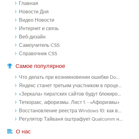
Главная
Новости Дня
Видео Новости
Интернет и связь
Веб-дизайн
Самоучитель CSS
Справочник CSS
Самое популярное
Что делать при возникновении ошибки Download interrupted в Chrome - «Windows»
Яндекс станет третьим участником в процессе ФАС против Google - «Интернет»
«Зеркала» пиратских сайтов будут блокироваться! - «Интернет»
Теткоракс, афоризмы. Лист 1. - «Афоризмы»
Восстановление реестра Windows 10: как восстановить реестр Виндовс 10 - «Windows»
Регулятор Тайваня оштрафует Qualcomm на $774 млн - «Новости сети»
О нас