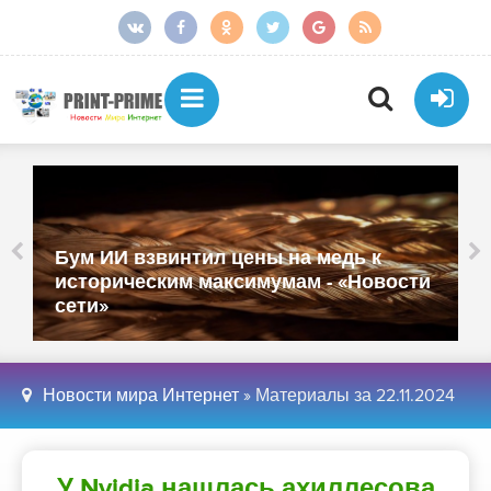
Единственный российский
производитель телевизоров из
реестра Минцифры обанкротился -
«Новости сети»
Новости мира Интернет
» Материалы за 22.11.2024
У Nvidia нашлась ахиллесова