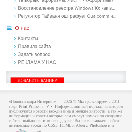
Теткоракс, афоризмы. Лист 1. - «Афоризмы»
Восстановление реестра Windows 10: как восстановить реестр Виндовс 10 - «Windows»
Регулятор Тайваня оштрафует Qualcomm на $774 млн - «Новости сети»
О нас
Контакты
Правила сайта
Задать вопрос
РЕКЛАМА У НАС
ДОБАВИТЬ БАННЕР
«Новости мира Интернет»
→
2026
© Мы транслируем с 2011
года. Print-Prime.→ ✔ • Информационный портал, на котором
публикуются новости веб-дизайна и мелкие хитрости, а так же
информация и советы которые вам смогут помочь по созданию
сайтов, шаблонов, и многое другое. Вы также сможете найти
интересные уроки по CSS3, HTML5, jQuery, Photoshop и и
многое другое, интересное, с интернет мира. Вся информация