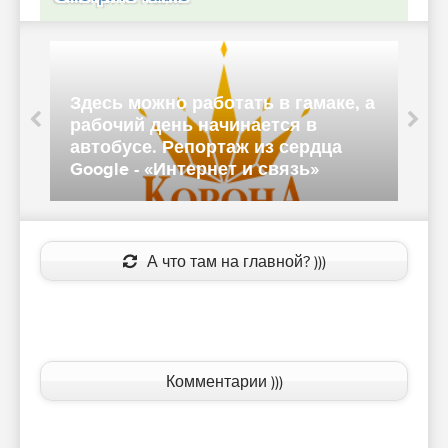
Int
Здесь можно работать в гамаке, а
Ви
рабочий день начинается в
пл
автобусе. Репортаж из сердца
ев
Google - «Интернет и связь»
«И
А что там на главной? )))
Комментарии )))