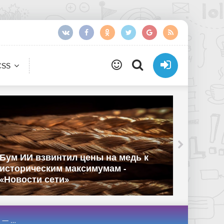
CSS
Единс
Бум ИИ взвинтил цены на медь к
произв
историческим максимумам -
реестр
«Новости сети»
«Новос
ти сети»