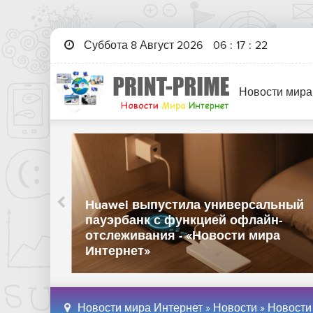
Суббота 8 Август 2026
06
:
17
:
23
Новости мира
Huawei выпустила универсальный
 ИИ-
пауэрбанк с функцией офлайн-
ов -
отслеживания - «Новости мира
Интернет»
Новости мира Интернет
»
Новости
»
Новости