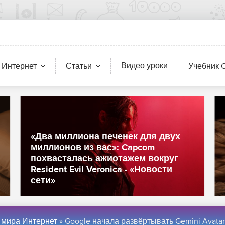
Видео уроки
 Интернет
Статьи
Учебник 
«Два миллиона печенек для двух
миллионов из вас»: Capcom
похвасталась ажиотажем вокруг
Resident Evil Veronica - «Новости
сети»
 мира Интернет
» Google начала развёртывать Gemini Avatar — технологию, которая создаёт пугающе реалистичных цифровых двойников - «Новос