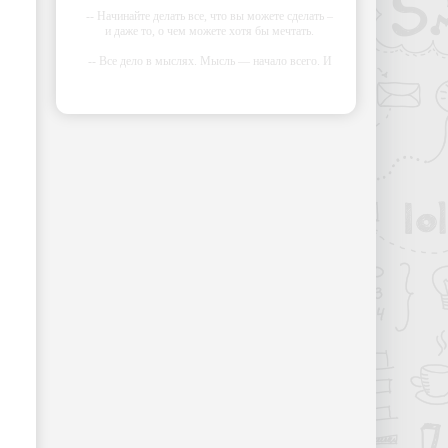
-- Начинайте делать все, что вы можете сделать –
и даже то, о чем можете хотя бы мечтать.
-- Все дело в мыслях. Мысль — начало всего. И
мыслями можно управлять. И поэтому главное
дело совершенствования: работать над мыслями.
-- Идите уверенно по направлению к мечте.
Живите той жизнью, которую вы сами себе
придумали.
-- Самое большое богатство — это ум. Самая
большая нищета — глупость. Из всех страхов
самый пугающий — самолюбование.
-- Лучшее, что можно сделать с хорошим
советом, это пропустить его мимо ушей. Он
никогда не бывает полезен никому, кроме того,
кто его дал.
-- Люблю давать советы и очень не люблю, когда
их дают мне.