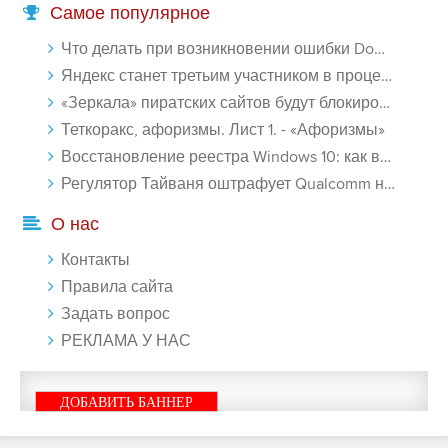
Самое популярное
Что делать при возникновении ошибки Download interrupted в Chrome - «Windows»
Яндекс станет третьим участником в процессе ФАС против Google - «Интернет»
«Зеркала» пиратских сайтов будут блокироваться! - «Интернет»
Теткоракс, афоризмы. Лист 1. - «Афоризмы»
Восстановление реестра Windows 10: как восстановить реестр Виндовс 10 - «Windows»
Регулятор Тайваня оштрафует Qualcomm на $774 млн - «Новости сети»
О нас
Контакты
Правила сайта
Задать вопрос
РЕКЛАМА У НАС
ДОБАВИТЬ БАННЕР