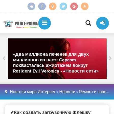
«Два миллиона печенек для двух
миллионов из вас»: Capcom
похвасталась ажиотажем вокруг
Resident Evil Veronica - «Новости сети»
Новости мира Интернет
»
Новости
»
Ремонт и советы
»
✔Как создать загрузочную флешку