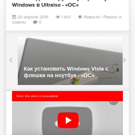
Windows в Ultraiso - «ОС»
20 апреля 2016
1 601
Новости
/
Ремонт и
советы
0
p
Как установить Windows Vista с
К
флешки на ноутбук - «ОС»
W
Error: this video is unavailable