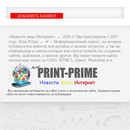
ДОБАВИТЬ БАННЕР
«Новости мира Интернет»
→
2026
© Мы транслируем с 2011
года. Print-Prime.→ ✔ • Информационный портал, на котором
публикуются новости веб-дизайна и мелкие хитрости, а так же
информация и советы которые вам смогут помочь по созданию
сайтов, шаблонов, и многое другое. Вы также сможете найти
интересные уроки по CSS3, HTML5, jQuery, Photoshop и и
многое другое, интересное, с интернет мира. Вся информация
размещенная на сайте предназначена исключительно в
ознакомительных целях и ошибки в учении не кто не отменял
.. Как говориться - "Не бойся, когда не знаешь: страшно, когда
знать не хочется.
Все материалы публикуют на сайте гости и пользователи сайта. Администрация
сайта не несет ответственности за публикации.