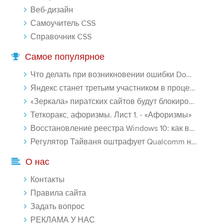
Веб-дизайн
Самоучитель CSS
Справочник CSS
Самое популярное
Что делать при возникновении ошибки Download interrupted в Chrome - «Windows»
Яндекс станет третьим участником в процессе ФАС против Google - «Интернет»
«Зеркала» пиратских сайтов будут блокироваться! - «Интернет»
Теткоракс, афоризмы. Лист 1. - «Афоризмы»
Восстановление реестра Windows 10: как восстановить реестр Виндовс 10 - «Windows»
Регулятор Тайваня оштрафует Qualcomm на $774 млн - «Новости сети»
О нас
Контакты
Правила сайта
Задать вопрос
РЕКЛАМА У НАС