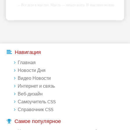
-- Все дело в мыслях. Мысль — начало всего. И мыслями можно
управлять. И поэтому главное дело совершенствования: работать над
мыслями.
-- Идите уверенно по направлению к мечте. Живите той жизнью,
которую вы сами себе придумали.
-- Самое большое богатство — это ум. Самая большая нищета —
глупость. Из всех страхов самый пугающий — самолюбование.
-- Лучшее, что можно сделать с хорошим советом, это пропустить его
Навигация
мимо ушей. Он никогда не бывает полезен никому, кроме того, кто
его дал.
Главная
-- Люблю давать советы и очень не люблю, когда их дают мне.
Новости Дня
Видео Новости
Интернет и связь
Веб-дизайн
Самоучитель CSS
Справочник CSS
Самое популярное