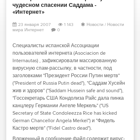
чудесном спасении Саддама -
«Интернет»
23 января 2007
1 143
Новости
/
Новости
мира Интернет
0
Специалисты испанской Ассоциации
пользователей интернета (Asociacion de
Internautas) , зафиксировали массированную
вирусную спам-рассылку, в частности, под
заголовками "Президент России Путин мертв"
("President of Russia Putin dead"), "Саддам Хусейн
жив и здоров" ("Saddam Hussein safe and sound"),
"Госсекретарь США Кондолиза Райс дала пинка
канцлеру Германии Ангеле Меркель" ("US
Secretary of State Condoleezza Rice has kicked
German Chancellor Angela Merkel") и "Фидель
Кастро мертв" ("Fidel Castro dead").
Вложенный в сообщение файл содержит вирус-