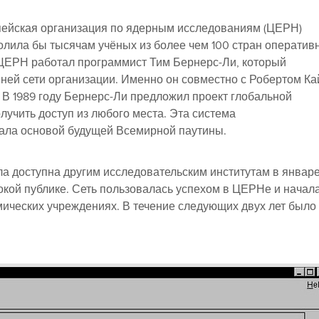
опейская организация по ядерным исследованиям (ЦЕРН)
волила бы тысячам учёных из более чем 100 стран оператив
ЦЕРН работал программист Тим Бернерс-Ли, который
нней сети организации. Именно он совместно с Робертом Ка
 В 1989 году Бернерс-Ли предложил проект глобальной
лучить доступ из любого места. Эта система
тала основой будущей Всемирной паутины.
а доступна другим исследовательским институтам в январ
ирокой публике. Сеть пользовалась успехом в ЦЕРНе и начал
мических учреждениях. В течение следующих двух лет было