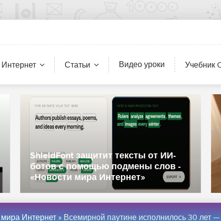
Видео уроки
 Интернет
Статьи
Учебник 
«Два миллиона печенек для двух
миллионов из вас»: Capcom
похвасталась ажиотажем вокруг
Resident Evil Veronica - «Новости
сети»
 мира Интернет
» Всемирной паутине исполнилось 30 лет — как изменилась технология за это время - «Новост