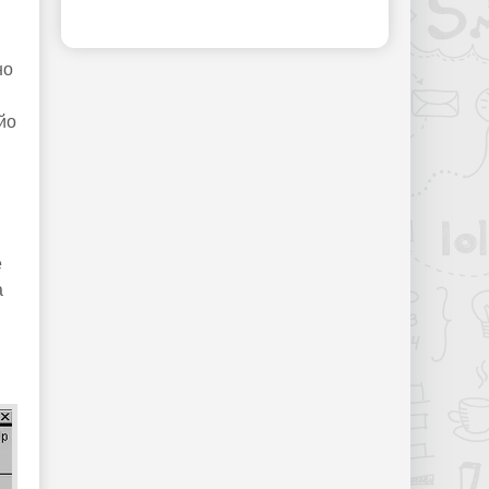
но
йо
е
а