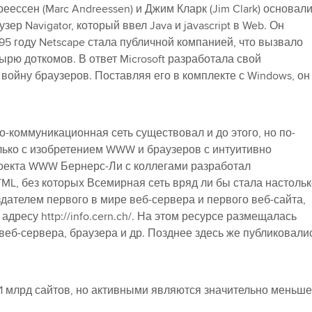
ессен (Marc Andreessen) и Джим Кларк (Jim Clark) основал
ер Navigator, который ввел Java и jаvascript в Web. Он
5 году Netscape стала публичной компанией, что вызвало
рю доткомов. В ответ Microsoft разработала свой
в войну браузеров. Поставляя его в комплекте с Windows, он
-коммуникационная сеть существовал и до этого, но по-
ько с изобретением WWW и браузеров с интуитивно
оекта WWW Бернерс-Ли с коллегами разработал
ML, без которых Всемирная сеть вряд ли бы стала настольк
дателем первого в мире веб-сервера и первого веб-сайта,
 адресу http://info.cern.ch/. На этом ресурсе размещалась
еб-сервера, браузера и др. Позднее здесь же публиковали
,1 млрд сайтов, но активными являются значительно меньше