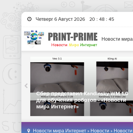
Четверг 6 Август 2026
20
:
48
:
47
Новости мира
Huawei выпустила универсальный
 ИИ-
пауэрбанк с функцией офлайн-
ов -
отслеживания - «Новости мира
Интернет»
Новости мира Интернет
»
Новости
»
Новости