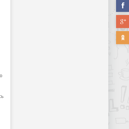
и
о
сь