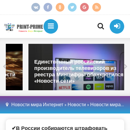
Единственный российский
производитель телевизоров из
реестра Минцифры обанкротился -
«Новости сети»
Новости мира Интернет
»
Новости
»
Новости мира Интернет
✔В России собираются штрафовать