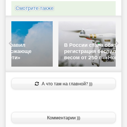
Смотрите также
В России стала обязательной
регистрация беспилотников
н
весом от 250 г - «Новости сети»
с
А что там на главной? )))
Комментарии )))