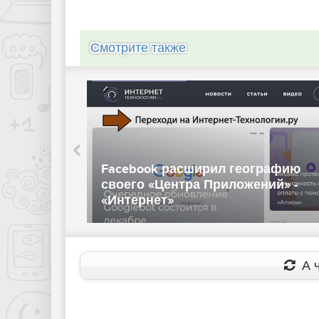
Смотрите также
Рекламодатели Facebook смогут
выбрать мобильные устройства
личные SMS
демонстрации своей рекламы -
нтернет»
«Интернет»
А ч