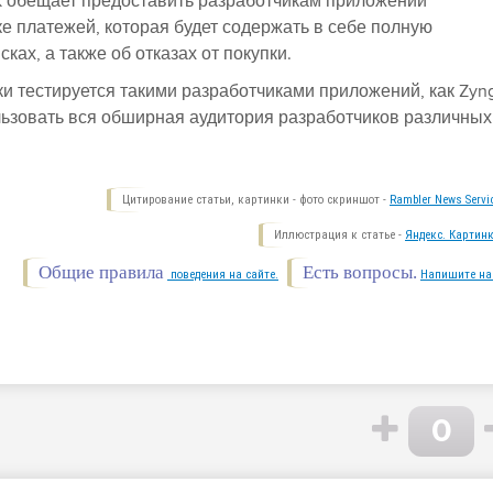
ok обещает предоставить разработчикам приложений
е платежей, которая будет содержать в себе полную
ах, а также об отказах от покупки.
 тестируется такими разработчиками приложений, как Zyng
ользовать вся обширная аудитория разработчиков различных
Цитирование статьи, картинки - фото скриншот -
Rambler News Servi
Иллюстрация к статье -
Яндекс. Картинк
Общие правила
Есть вопросы.
поведения на сайте.
Напишите на
0