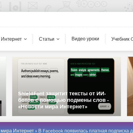
Видео уроки
 Интернет
Статьи
Учебник 
«Два миллиона печенек для двух
миллионов из вас»: Capcom
похвасталась ажиотажем вокруг
Resident Evil Veronica - «Новости
сети»
 мира Интернет
» В Facebook появилась платная подписка для приложений - «Интер