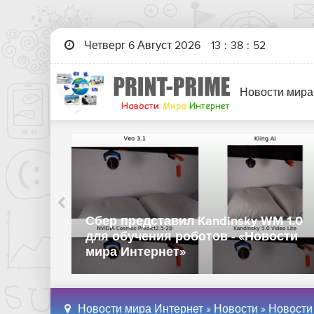
Четверг 6 Август 2026
13
:
38
:
53
Новости мира
Huawei выпустила универсальный
 ИИ-
пауэрбанк с функцией офлайн-
лов -
отслеживания - «Новости мира
Интернет»
Новости мира Интернет
»
Новости
»
Новости