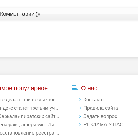
Комментарии )))
амое популярное
О нас
делать при возникновении ошибки Download interrupted в Chrome - «Windows»
Контакты
кс станет третьим участником в процессе ФАС против Google - «Интернет»
Правила сайта
ркала» пиратских сайтов будут блокироваться! - «Интернет»
Задать вопрос
ткоракс, афоризмы. Лист 1. - «Афоризмы»
РЕКЛАМА У НАС
ановление реестра Windows 10: как восстановить реестр Виндовс 10 - «Windows»