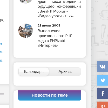
дрон — такси, медицина
будущего, конференции
JBreak и Mobius -
«Видео уроки - CSS»
a,
21 июля 2008
Выполнение
произвольного PHP
кода в PHPizabi -
ce.
«Интернет»
и.
м.
Архивы
Календарь
Новости по теме