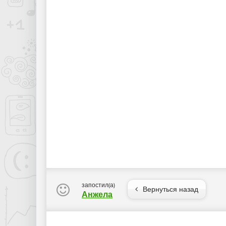
запостил(а)
Вернуться назад
Анжела