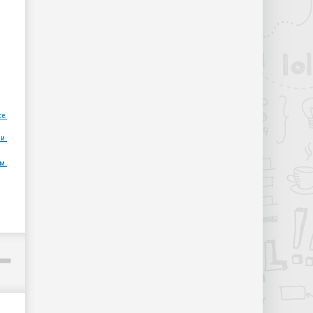
ce.
и.
м.