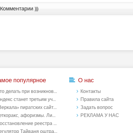
Комментарии )))
амое популярное
О нас
делать при возникновении ошибки Download interrupted в Chrome - «Windows»
Контакты
кс станет третьим участником в процессе ФАС против Google - «Интернет»
Правила сайта
ркала» пиратских сайтов будут блокироваться! - «Интернет»
Задать вопрос
ткоракс, афоризмы. Лист 1. - «Афоризмы»
РЕКЛАМА У НАС
ановление реестра Windows 10: как восстановить реестр Виндовс 10 - «Windows»
лятор Тайваня оштрафует Qualcomm на $774 млн - «Новости сети»