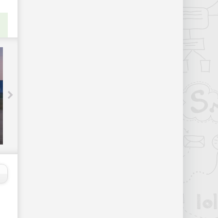
Китай принял на вооружение
истребитель пятого поколения -
«Интернет и связь»