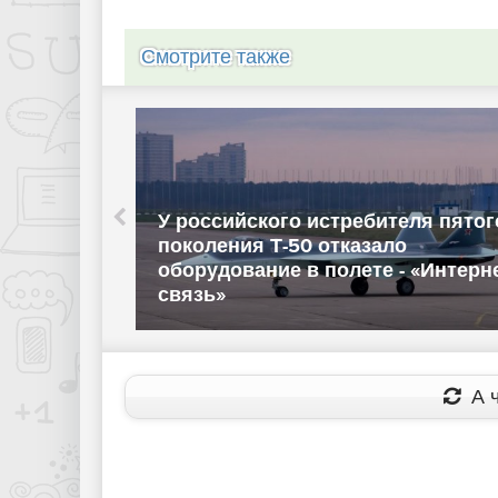
Смотрите также
ебитель
У российского истребителя пятог
ть до
поколения Т-50 отказало
нет и
оборудование в полете - «Интерн
связь»
А ч