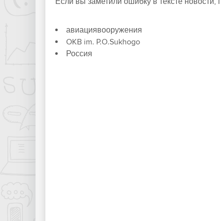
Если вы заметили ошибку в тексте новости,
авиациявооружения
OKB im. P.O.Sukhogo
Россия