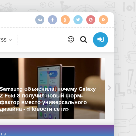
CSS
Samsung объяснила, почему Galaxy
Z Fold 8 получил новый форм-
Mozill
фактор вместо универсального
браузе
дизайна - «Новости сети»
Интерн
вязь»