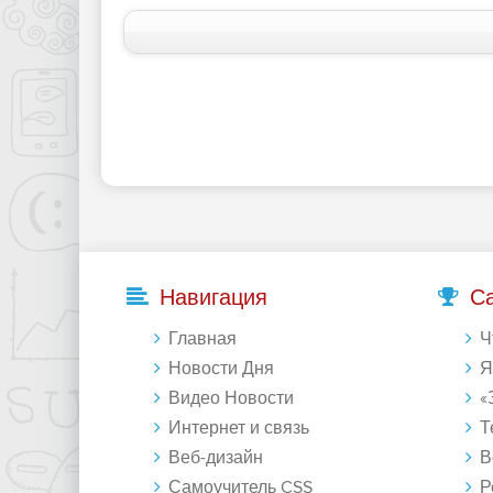
Навигация
С
Главная
Что 
Новости Дня
Янде
Видео Новости
«Зе
Интернет и связь
Те
Веб-дизайн
Восст
Самоучитель CSS
Регу