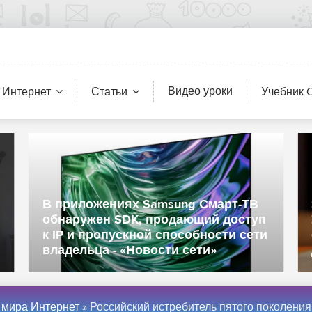
Видео уроки
 Интернет
Статьи
Учебник 
В приложениях Samsung Смарт-ТВ
обнаружен SDK, продающий доступ
к IP и пропускной способности сети
владельца - «Новости сети»
 мира Интернет
» Российский истребитель пятого поколения назвали Су-57 - «Интернет и с