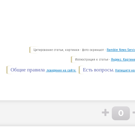
Цитирование статьи, картинки - фото скриншот -
Rambler News Servi
Иллюстрация к статье -
Яндекс. Картинк
Общие правила
Есть вопросы.
поведения на сайте.
Напишите на
0