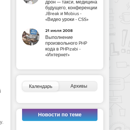
дрон — такси, медицина
будущего, конференции
JBreak и Mobius -
«Видео уроки - CSS»
21 июля 2008
Выполнение
произвольного PHP
кода в PHPizabi -
«Интернет»
Архивы
Календарь
й
Новости по теме
у.