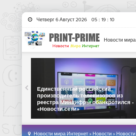
Четверг 6 Август 2026
05
:
19
:
11
Новости мира
Единственный российский
дь к
производитель телевизоров из
реестра Минцифры обанкротился -
«Новости сети»
Новости мира Интернет
»
Новости
»
Новости