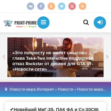
От более тысячи сотрудников
осталось около 250: «МойОфис»
закрыл офисы в Санкт-Петербурге и
Иннополисе - «Новости сети»
Новости мира Интернет
»
Новости
»
Новости мира Интернет
✔Новейший МиГ-35, ПАК ФА и Су-30СМ: