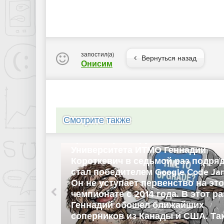
запостил(а)
Вернуться назад
Онисим
Смотрите также
т
Уроженец Беларуси аспирант
ий
Университета ИТМО Геннадий
подряд
Короткевич в седьмой раз подря
de Jam.
стал победителем Google Code Ja
на этом
Он не уступает первенство на эт
от раз
чемпионате с 2014 года. В этот ра
х
Геннадий обошел ближайших
А. Также
соперников из Канады и США. Та