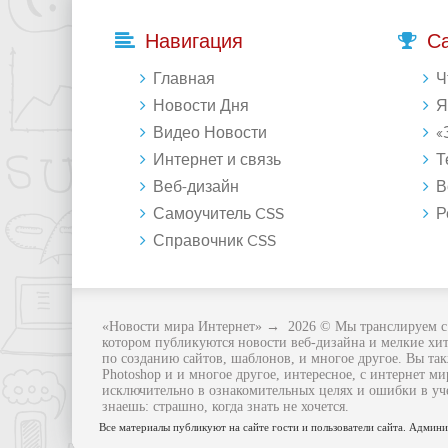
Навигация
С
Главная
Что 
Новости Дня
Янде
Видео Новости
«Зе
Интернет и связь
Те
Веб-дизайн
Восст
Самоучитель CSS
Регу
Справочник CSS
«Новости мира Интернет»
→
2026
© Мы транслируем с 
котором публикуются новости веб-дизайна и мелкие хит
по созданию сайтов, шаблонов, и многое другое. Вы та
Photoshop и и многое другое, интересное, с интернет м
исключительно в ознакомительных целях и ошибки в учен
знаешь: страшно, когда знать не хочется.
Все материалы публикуют на сайте гости и пользователи сайта. Админис