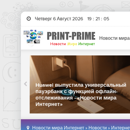
Четверг 6 Август 2026
19
:
21
:
05
Новости мира
Huawei выпустила универсальный
 ИИ-
пауэрбанк с функцией офлайн-
ов -
отслеживания - «Новости мира
Интернет»
Новости мира Интернет
»
Новости
»
Интернет