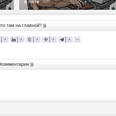
в пяте
то там на главной? )))
0
0
0
0
0
Комментарии )))