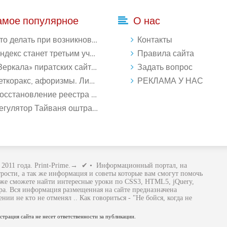
амое популярное
О нас
делать при возникновении ошибки Download interrupted в Chrome - «Windows»
Контакты
кс станет третьим участником в процессе ФАС против Google - «Интернет»
Правила сайта
ркала» пиратских сайтов будут блокироваться! - «Интернет»
Задать вопрос
ткоракс, афоризмы. Лист 1. - «Афоризмы»
РЕКЛАМА У НАС
ановление реестра Windows 10: как восстановить реестр Виндовс 10 - «Windows»
лятор Тайваня оштрафует Qualcomm на $774 млн - «Новости сети»
2011 года. Print-Prime.→ ✔ • Информационный портал, на
рости, а так же информация и советы которые вам смогут помочь
кже сможете найти интересные уроки по CSS3, HTML5, jQuery,
ира. Вся информация размещенная на сайте предназначена
ии не кто не отменял .. Как говориться - "Не бойся, когда не
трация сайта не несет ответственности за публикации.