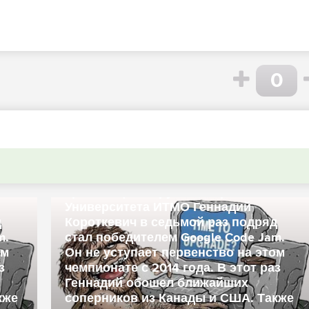
0
Уроженец Беларуси аспирант
Университета ИТМО Геннадий
д
Короткевич в седьмой раз подряд
m.
стал победителем Google Code Jam.
ом
Он не уступает первенство на этом
з
чемпионате с 2014 года. В этот раз
Геннадий обошел ближайших
кже
соперников из Канады и США. Также