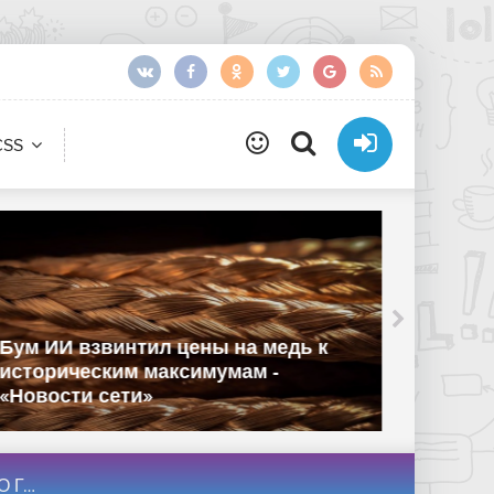
CSS
Единс
Бум ИИ взвинтил цены на медь к
произв
историческим максимумам -
реестр
«Новости сети»
«Новос
. Также в пяте