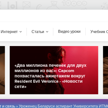
Видео уроки
 Интернет
Статьи
Учебник 
«Два миллиона печенек для двух
миллионов из вас»: Capcom
похвасталась ажиотажем вокруг
Resident Evil Veronica - «Новости
сети»
 и связь
» Уроженец Беларуси аспирант Университета ИТМО Геннадий Короткевич в седьмой раз подряд стал победителем Google Code Jam. Он не уступает первенство на этом чемпионате с 2014 года. В этот раз Геннадий обошел ближайших соперников из Канады и США