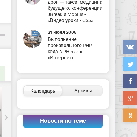
дрон — такси, медицина
будущего, конференции
JBreak и Mobius -
«Видео уроки - CSS»
21 июля 2008
Выполнение
произвольного PHP
кода в PHPizabi -
«Интернет»
Уроженец Беларуси аспирант
Архивы
Календарь
Университета ИТМО Геннадий
Короткевич в седьмой раз подряд
стал победителем Google Code Jam.
Он не уступает первенство на этом
чемпионате с 2014 года. В этот раз
Новости по теме
Геннадий обошел ближайших
соперников из Канады и США. Также