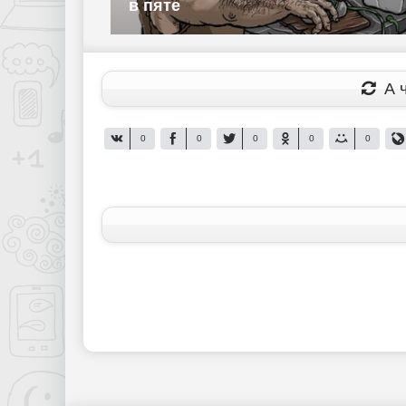
в пяте
А ч
0
0
0
0
0