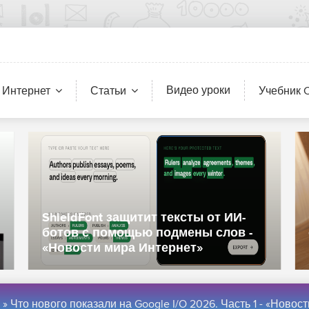
Видео уроки
 Интернет
Статьи
Учебник 
ShieldFont защитит тексты от ИИ-
ботов с помощью подмены слов -
«Новости мира Интернет»
» Что нового показали на Google I/O 2026. Часть 1 - «Новости мира Интер