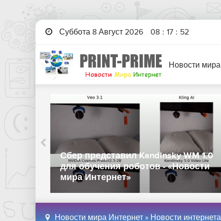
Суббота 8 Август 2026
08
:
17
:
54
Новости мира
Сбер представил Kandinsky WM 1.0
 мира
для обучения роботов - «Новости
мира Интернет»
Новости мира Интернет
»
Новости интернета