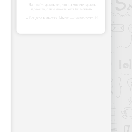
-- Начинайте делать все, что вы можете сделать –
и даже то, о чем можете хотя бы мечтать.
-- Все дело в мыслях. Мысль — начало всего. И
мыслями можно управлять. И поэтому главное
дело совершенствования: работать над мыслями.
-- Идите уверенно по направлению к мечте.
Живите той жизнью, которую вы сами себе
придумали.
-- Самое большое богатство — это ум. Самая
большая нищета — глупость. Из всех страхов
самый пугающий — самолюбование.
-- Лучшее, что можно сделать с хорошим
советом, это пропустить его мимо ушей. Он
никогда не бывает полезен никому, кроме того,
кто его дал.
-- Люблю давать советы и очень не люблю, когда
их дают мне.