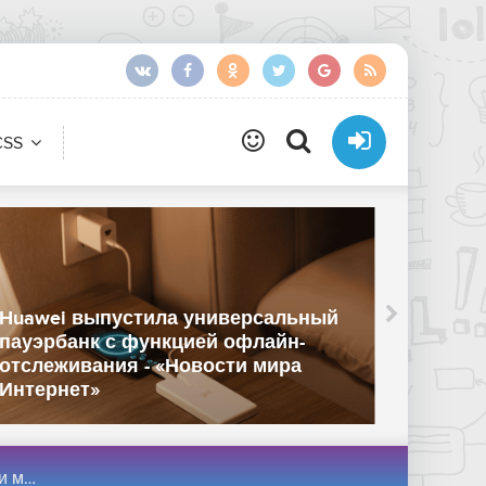
CSS
«Два м
Huawei выпустила универсальный
миллио
пауэрбанк с функцией офлайн-
похвас
отслеживания - «Новости мира
Residen
Интернет»
сети»
нет»