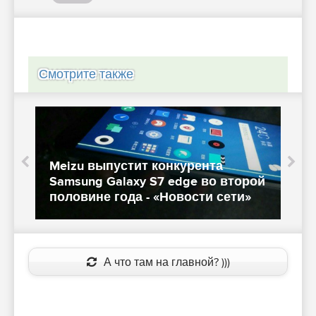
Смотрите также
G
Meizu выпустит конкурента
о
Samsung Galaxy S7 edge во второй
п
половине года - «Новости сети»
«
А что там на главной? )))