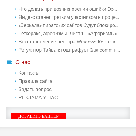
Что делать при возникновении ошибки Download interrupted в Chrome - «Windows»
Яндекс станет третьим участником в процессе ФАС против Google - «Интернет»
«Зеркала» пиратских сайтов будут блокироваться! - «Интернет»
Теткоракс, афоризмы. Лист 1. - «Афоризмы»
Восстановление реестра Windows 10: как восстановить реестр Виндовс 10 - «Windows»
Регулятор Тайваня оштрафует Qualcomm на $774 млн - «Новости сети»
О нас
Контакты
Правила сайта
Задать вопрос
РЕКЛАМА У НАС
ДОБАВИТЬ БАННЕР