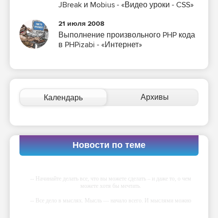
JBreak и Mobius - «Видео уроки - CSS»
21 июля 2008
Выполнение произвольного PHP кода
в PHPizabi - «Интернет»
Архивы
Календарь
Новости по теме
-- Начинайте делать все, что вы можете сделать – и даже то, о чем
можете хотя бы мечтать.
-- Все дело в мыслях. Мысль — начало всего. И мыслями можно
управлять. И поэтому главное дело совершенствования: работать над
мыслями.