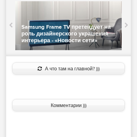
Samsung Frame TV претендует на
К
роль дизайнерского украшения
м
интерьера - «Новости сети»
«
А что там на главной? )))
Комментарии )))