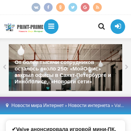
От более тысячи сотрудников
осталось около 250: «МойОфис»
закрыл офисы в Санкт-Петербурге и
Иннополисе - «Новости сети»
Новости мира Интернет
»
Новости интернета
» Valve анонсировала игровой мини-ПК, контроллер и VR-шлем - «Новости мира Интернет»
✔Valve анонсировала игровой мини-ПК,