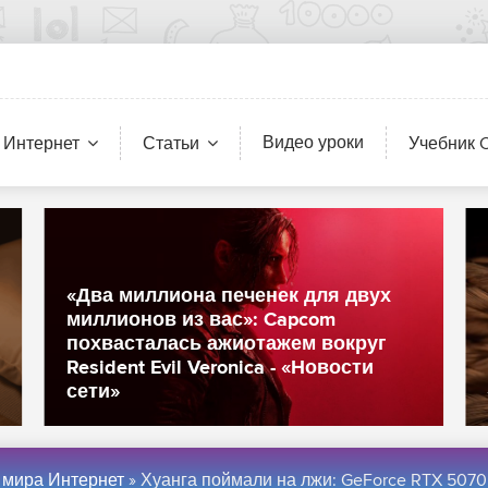
Видео уроки
 Интернет
Статьи
Учебник 
«Два миллиона печенек для двух
миллионов из вас»: Capcom
похвасталась ажиотажем вокруг
Resident Evil Veronica - «Новости
сети»
 мира Интернет
» Хуанга поймали на лжи: GeForce RTX 5070 не равна по производительности RTX 4090 без ИИ-трюков - «Новос