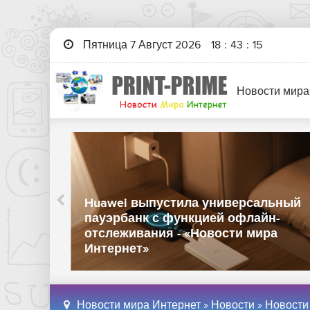
Пятница 7 Август 2026
18
:
43
:
16
Новости мира
Huawei выпустила универсальный
 ИИ-
пауэрбанк с функцией офлайн-
ов -
отслеживания - «Новости мира
Интернет»
Новости мира Интернет
»
Новости
»
Новости