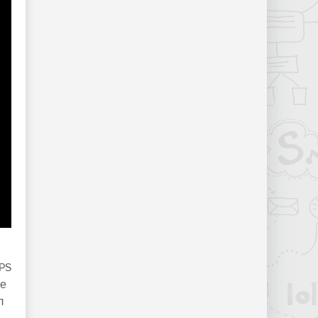
FPS
ще
л