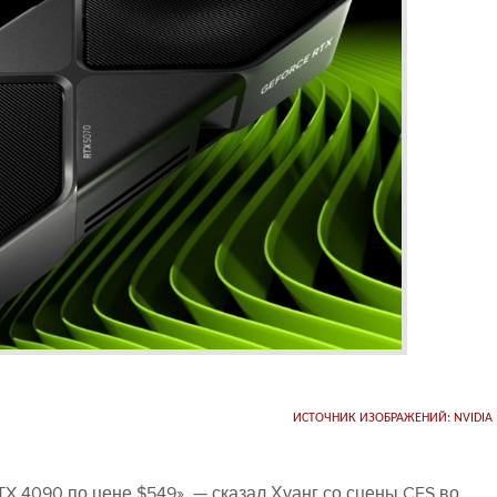
ИСТОЧНИК ИЗОБРАЖЕНИЙ: NVIDIA
X 4090 по цене $549», — сказал Хуанг со сцены CES во