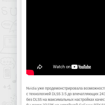
Nvidia уже продемонстрировала возможности 
с технологией DLSS 3.5 до впечатляющих 24
без DLSS на максимальных настройках качес