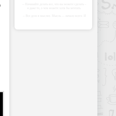
-- Начинайте делать все, что вы можете сделать –
р
и даже то, о чем можете хотя бы мечтать.
-- Все дело в мыслях. Мысль — начало всего. И
мыслями можно управлять. И поэтому главное
дело совершенствования: работать над мыслями.
-- Идите уверенно по направлению к мечте.
Живите той жизнью, которую вы сами себе
придумали.
-- Самое большое богатство — это ум. Самая
большая нищета — глупость. Из всех страхов
самый пугающий — самолюбование.
-- Лучшее, что можно сделать с хорошим
советом, это пропустить его мимо ушей. Он
никогда не бывает полезен никому, кроме того,
кто его дал.
-- Люблю давать советы и очень не люблю, когда
их дают мне.