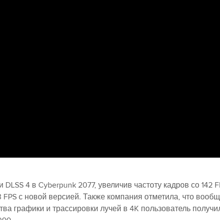
DLSS 4 в Cyberpunk 2077, увеличив частоту кадров со 142 
3 FPS с новой версией. Также компания отметила, что вооб
тва графики и трассировки лучей в 4K пользователь получи