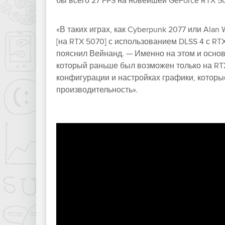
бы всего 27 FPS на новейшей GeForce RTX 5
«В таких играх, как Cyberpunk 2077 или Ala
[на RTX 5070] с использованием DLSS 4 с RT
пояснил Вейнанд. — Именно на этом и основ
который раньше был возможен только на RTX 
конфигурации и настройках графики, которы
производительность».