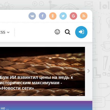
CSS
Единс
Бум ИИ взвинтил цены на медь к
произв
историческим максимумам -
реестр
«Новости сети»
«Новос
ти сети»