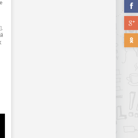
е
],
ий
X