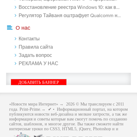
Восстановление реестра Windows 10: как восстановить реестр Виндовс 10 - «Windows»
Регулятор Тайваня оштрафует Qualcomm на $774 млн - «Новости сети»
О нас
Контакты
Правила сайта
Задать вопрос
РЕКЛАМА У НАС
ДОБАВИТЬ БАННЕР
«Новости мира Интернет»
→
2026
© Мы транслируем с 2011
года. Print-Prime.→ ✔ • Информационный портал, на котором
публикуются новости веб-дизайна и мелкие хитрости, а так же
информация и советы которые вам смогут помочь по созданию
сайтов, шаблонов, и многое другое. Вы также сможете найти
интересные уроки по CSS3, HTML5, jQuery, Photoshop и и
многое другое, интересное, с интернет мира. Вся информация