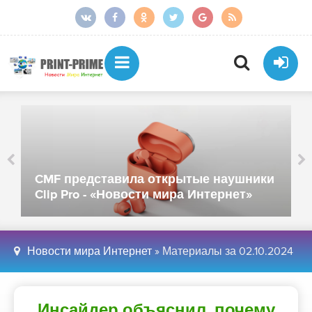
CMF представила открытые наушники
Clip Pro - «Новости мира Интернет»
Новости мира Интернет
» Материалы за 02.10.2024
Инсайдер объяснил, почему