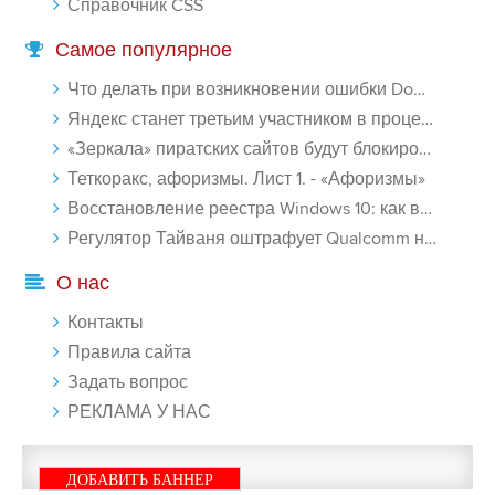
Справочник CSS
Самое популярное
Что делать при возникновении ошибки Download interrupted в Chrome - «Windows»
Яндекс станет третьим участником в процессе ФАС против Google - «Интернет»
«Зеркала» пиратских сайтов будут блокироваться! - «Интернет»
Теткоракс, афоризмы. Лист 1. - «Афоризмы»
Восстановление реестра Windows 10: как восстановить реестр Виндовс 10 - «Windows»
Регулятор Тайваня оштрафует Qualcomm на $774 млн - «Новости сети»
О нас
Контакты
Правила сайта
Задать вопрос
РЕКЛАМА У НАС
ДОБАВИТЬ БАННЕР