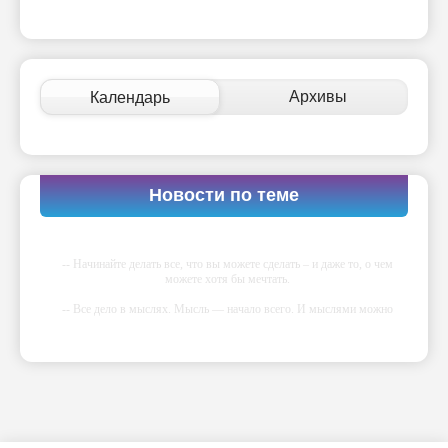
Архивы
Календарь
Новости по теме
-- Начинайте делать все, что вы можете сделать – и даже то, о чем
можете хотя бы мечтать.
-- Все дело в мыслях. Мысль — начало всего. И мыслями можно
управлять. И поэтому главное дело совершенствования: работать над
мыслями.
-- Идите уверенно по направлению к мечте. Живите той жизнью,
которую вы сами себе придумали.
-- Самое большое богатство — это ум. Самая большая нищета —
глупость. Из всех страхов самый пугающий — самолюбование.