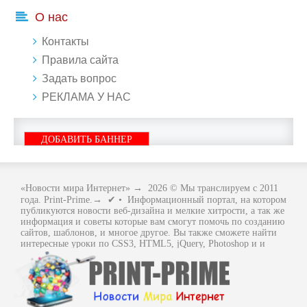
О нас
Контакты
Правила сайта
Задать вопрос
РЕКЛАМА У НАС
ДОБАВИТЬ БАННЕР
«Новости мира Интернет»
→
2026
© Мы транслируем с 2011
года. Print-Prime.→ ✔ • Информационный портал, на котором
публикуются новости веб-дизайна и мелкие хитрости, а так же
информация и советы которые вам смогут помочь по созданию
сайтов, шаблонов, и многое другое. Вы также сможете найти
интересные уроки по CSS3, HTML5, jQuery, Photoshop и и
многое другое, интересное, с интернет мира. Вся информация
размещенная на сайте предназначена исключительно в
ознакомительных целях и ошибки в учении не кто не отменял
.. Как говориться - "Не бойся, когда не знаешь: страшно, когда
знать не хочется.