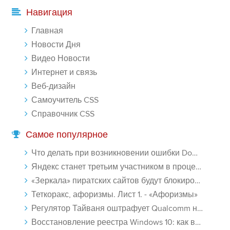
-- Лучшее, что можно сделать с хорошим советом, это пропустить его
Навигация
мимо ушей. Он никогда не бывает полезен никому, кроме того, кто
его дал.
Главная
-- Люблю давать советы и очень не люблю, когда их дают мне.
Новости Дня
Видео Новости
Интернет и связь
Веб-дизайн
Самоучитель CSS
Справочник CSS
Самое популярное
Что делать при возникновении ошибки Download interrupted в Chrome - «Windows»
Яндекс станет третьим участником в процессе ФАС против Google - «Интернет»
«Зеркала» пиратских сайтов будут блокироваться! - «Интернет»
Теткоракс, афоризмы. Лист 1. - «Афоризмы»
Регулятор Тайваня оштрафует Qualcomm на $774 млн - «Новости сети»
Восстановление реестра Windows 10: как восстановить реестр Виндовс 10 - «Windows»