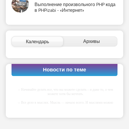
Выполнение произвольного PHP кода
в PHPizabi - «Интернет»
Архивы
Календарь
Новости по теме
-- Начинайте делать все, что вы можете сделать – и даже то, о чем
можете хотя бы мечтать.
-- Все дело в мыслях. Мысль — начало всего. И мыслями можно
управлять. И поэтому главное дело совершенствования: работать над
мыслями.
-- Идите уверенно по направлению к мечте. Живите той жизнью,
которую вы сами себе придумали.