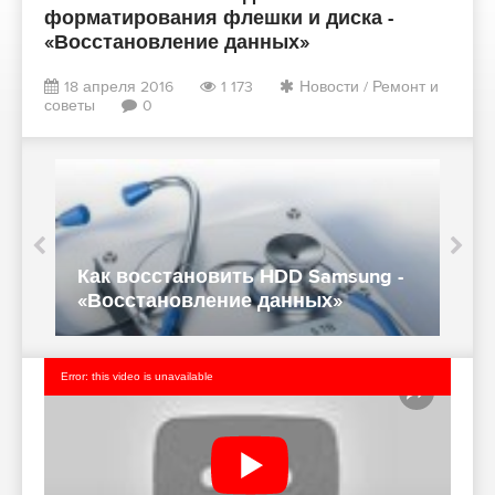
форматирования флешки и диска -
«Восстановление данных»
18 апреля 2016
1 173
Новости
/
Ремонт и
советы
0
Восстановление данных на
iPhone - «Восстановление
S
данных»
Error: this video is unavailable