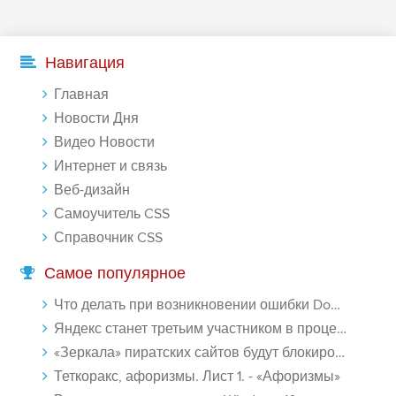
-- Самое большое богатство — это ум. Самая большая нищета —
глупость. Из всех страхов самый пугающий — самолюбование.
-- Лучшее, что можно сделать с хорошим советом, это пропустить его
Навигация
мимо ушей. Он никогда не бывает полезен никому, кроме того, кто
его дал.
Главная
-- Люблю давать советы и очень не люблю, когда их дают мне.
Новости Дня
Видео Новости
Интернет и связь
Веб-дизайн
Самоучитель CSS
Справочник CSS
Самое популярное
Что делать при возникновении ошибки Download interrupted в Chrome - «Windows»
Яндекс станет третьим участником в процессе ФАС против Google - «Интернет»
«Зеркала» пиратских сайтов будут блокироваться! - «Интернет»
Теткоракс, афоризмы. Лист 1. - «Афоризмы»