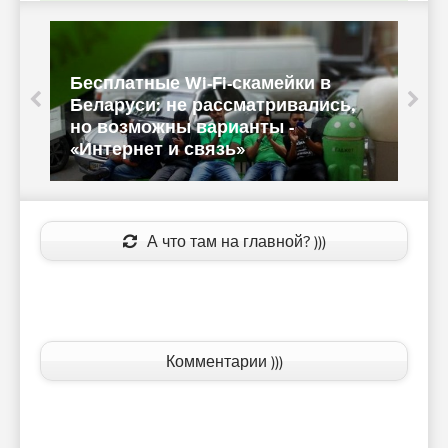
Бесплатные Wi-Fi-скамейки в
Беларуси: не рассматривались,
П
но возможны варианты -
п
«Интернет и связь»
и
А что там на главной? )))
Комментарии )))