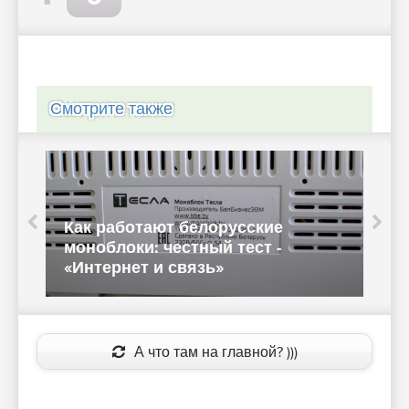
Смотрите также
а
Как работают белорусские
моноблоки: честный тест -
«Интернет и связь»
W
А что там на главной? )))