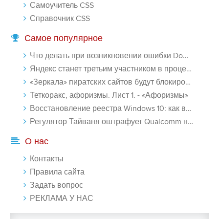
Самоучитель CSS
Справочник CSS
Самое популярное
Что делать при возникновении ошибки Download interrupted в Chrome - «Windows»
Яндекс станет третьим участником в процессе ФАС против Google - «Интернет»
«Зеркала» пиратских сайтов будут блокироваться! - «Интернет»
Теткоракс, афоризмы. Лист 1. - «Афоризмы»
Восстановление реестра Windows 10: как восстановить реестр Виндовс 10 - «Windows»
Регулятор Тайваня оштрафует Qualcomm на $774 млн - «Новости сети»
О нас
Контакты
Правила сайта
Задать вопрос
РЕКЛАМА У НАС