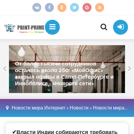
От более тысячи сотрудников
осталось около 250: «МойОфис»
закрыл офисы в Санкт-Петербурге и
Иннополисе - «Новости сети»
Новости мира Интернет
»
Новости
»
Новости мира Интернет
✔Власти Индии собираются требовать