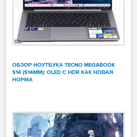
ОБЗОР НОУТБУКА TECNO MEGABOOK
S14 (S14MM): OLED С HDR КАК НОВАЯ
НОРМА