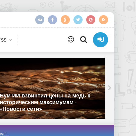
CSS
Единс
Бум ИИ взвинтил цены на медь к
произв
историческим максимумам -
реестр
«Новости сети»
«Новос
и сети»