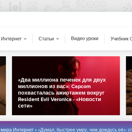
Видео уроки
 Интернет
Статьи
Учебник 
«Два миллиона печенек для двух
миллионов из вас»: Capcom
похвасталась ажиотажем вокруг
Resident Evil Veronica - «Новости
сети»
 мира Интернет
» «Думал, быстрее умру, чем дождусь её»: спустя семь лет после «Мора» в Steam вышла Pathologic 3 - «Новост