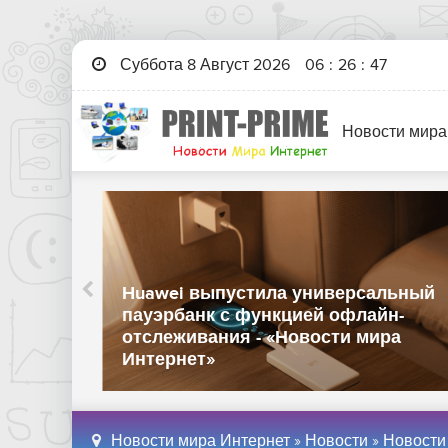
Суббота 8 Август 2026
06
:
26
:
49
Новости мира
Huawei выпустила универсальный
 ИИ-
пауэрбанк с функцией офлайн-
ов -
отслеживания - «Новости мира
Интернет»
Новости мира Интернет
»
Новости
»
Новости