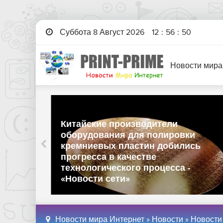
Суббота 8 Август 2026
12
:
56
:
51
Новости мира
Китайские производители
оборудования для полировки
кремниевых пластин добились
ботку
прогресса в качестве
лась
технологического процесса -
ети»
«Новости сети»
Новости мира Интернет
»
Новости
»
Новости