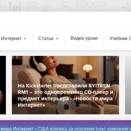
Видео уроки
 Интернет
Статьи
Учебник 
На Kickstarter представили SYITREN
RM1 – это одновременно CD-плеер и
предмет интерьера - «Новости мира
Интернет»
 мира Интернет
» США взялись за спасение Intel: компания стала частично государственной - «Новости 