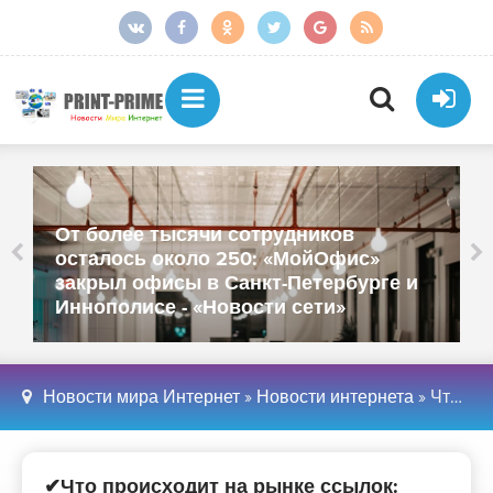
От более тысячи сотрудников
осталось около 250: «МойОфис»
закрыл офисы в Санкт-Петербурге и
Иннополисе - «Новости сети»
Новости мира Интернет
»
Новости интернета
» Что происходит на рынке ссылок: цены растут, слабые площадки теряют позиции – исследование
✔Что происходит на рынке ссылок: