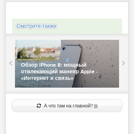
Смотрите также
е
A
Обзор iPhone 8: мощный
7
отвлекающий маневр Apple -
«Интернет и связь»
«
А что там на главной? )))