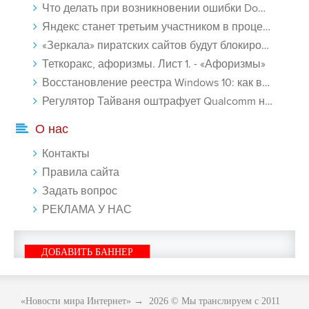
Что делать при возникновении ошибки Download interrupted в Chrome - «Windows»
Яндекс станет третьим участником в процессе ФАС против Google - «Интернет»
«Зеркала» пиратских сайтов будут блокироваться! - «Интернет»
Теткоракс, афоризмы. Лист 1. - «Афоризмы»
Восстановление реестра Windows 10: как восстановить реестр Виндовс 10 - «Windows»
Регулятор Тайваня оштрафует Qualcomm на $774 млн - «Новости сети»
О нас
Контакты
Правила сайта
Задать вопрос
РЕКЛАМА У НАС
ДОБАВИТЬ БАННЕР
«Новости мира Интернет»
→
2026
© Мы транслируем с 2011