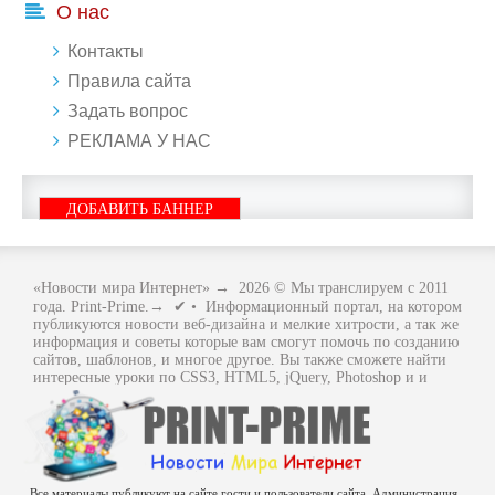
О нас
Контакты
Правила сайта
Задать вопрос
РЕКЛАМА У НАС
ДОБАВИТЬ БАННЕР
«Новости мира Интернет»
→
2026
© Мы транслируем с 2011
года. Print-Prime.→ ✔ • Информационный портал, на котором
публикуются новости веб-дизайна и мелкие хитрости, а так же
информация и советы которые вам смогут помочь по созданию
сайтов, шаблонов, и многое другое. Вы также сможете найти
интересные уроки по CSS3, HTML5, jQuery, Photoshop и и
многое другое, интересное, с интернет мира. Вся информация
размещенная на сайте предназначена исключительно в
ознакомительных целях и ошибки в учении не кто не отменял
.. Как говориться - "Не бойся, когда не знаешь: страшно, когда
знать не хочется.
Все материалы публикуют на сайте гости и пользователи сайта. Администрация