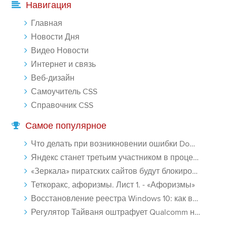
Навигация
мимо ушей. Он никогда не бывает полезен никому, кроме того, кто
его дал.
Главная
-- Люблю давать советы и очень не люблю, когда их дают мне.
Новости Дня
Видео Новости
Интернет и связь
Веб-дизайн
Самоучитель CSS
Справочник CSS
Самое популярное
Что делать при возникновении ошибки Download interrupted в Chrome - «Windows»
Яндекс станет третьим участником в процессе ФАС против Google - «Интернет»
«Зеркала» пиратских сайтов будут блокироваться! - «Интернет»
Теткоракс, афоризмы. Лист 1. - «Афоризмы»
Восстановление реестра Windows 10: как восстановить реестр Виндовс 10 - «Windows»
Регулятор Тайваня оштрафует Qualcomm на $774 млн - «Новости сети»