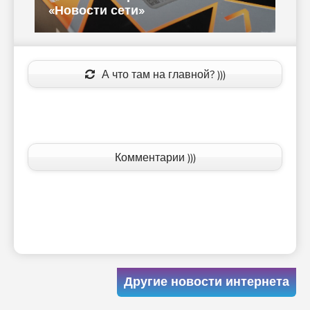
«Новости сети»
с
А что там на главной? )))
Комментарии )))
Другие новости интернета