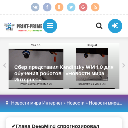
Сбер представил Kandinsky WM 1.0 для
обучения роботов - «Новости мира
Интернет»
Новости мира Интернет
»
Новости
»
Новости мира Интернет
✔Глава DeepMind спрогнозировал