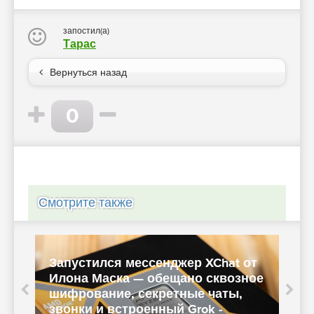
запостил(а)
Тарас
Вернуться назад
0
Смотрите также
Запустился мессенджер XChat от
Илона Маска — обещано сквозное
н
шифрование, секретные чаты,
—
а
звонки и встроенный Grok -
п