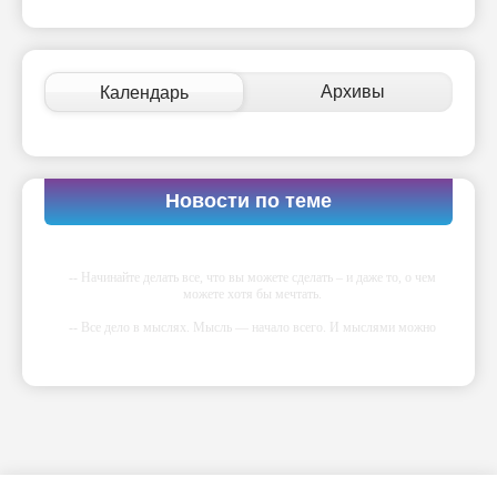
Архивы
Календарь
Новости по теме
-- Начинайте делать все, что вы можете сделать – и даже то, о чем
можете хотя бы мечтать.
-- Все дело в мыслях. Мысль — начало всего. И мыслями можно
управлять. И поэтому главное дело совершенствования: работать над
мыслями.
-- Идите уверенно по направлению к мечте. Живите той жизнью,
которую вы сами себе придумали.
-- Самое большое богатство — это ум. Самая большая нищета —
глупость. Из всех страхов самый пугающий — самолюбование.
-- Лучшее, что можно сделать с хорошим советом, это пропустить его