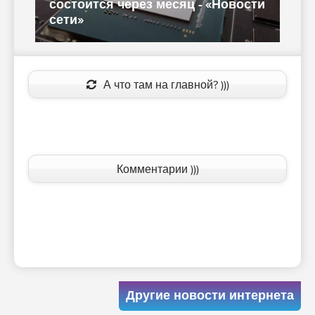
состоится через месяц - «Новости
G
сети»
G
А что там на главной? )))
Комментарии )))
Другие новости интернета