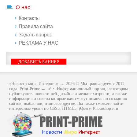
О нас
Контакты
Правила сайта
Задать вопрос
РЕКЛАМА У НАС
ДОБАВИТЬ БАННЕР
«Новости мира Интернет»
→
2026
© Мы транслируем с 2011
года. Print-Prime.→ ✔ • Информационный портал, на котором
публикуются новости веб-дизайна и мелкие хитрости, а так же
информация и советы которые вам смогут помочь по созданию
сайтов, шаблонов, и многое другое. Вы также сможете найти
интересные уроки по CSS3, HTML5, jQuery, Photoshop и и
многое другое, интересное, с интернет мира. Вся информация
размещенная на сайте предназначена исключительно в
ознакомительных целях и ошибки в учении не кто не отменял
.. Как говориться - "Не бойся, когда не знаешь: страшно, когда
знать не хочется.