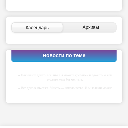
Архивы
Календарь
Новости по теме
-- Начинайте делать все, что вы можете сделать – и даже то, о чем
можете хотя бы мечтать.
-- Все дело в мыслях. Мысль — начало всего. И мыслями можно
управлять. И поэтому главное дело совершенствования: работать над
мыслями.
-- Идите уверенно по направлению к мечте. Живите той жизнью,
которую вы сами себе придумали.
-- Самое большое богатство — это ум. Самая большая нищета —
глупость. Из всех страхов самый пугающий — самолюбование.