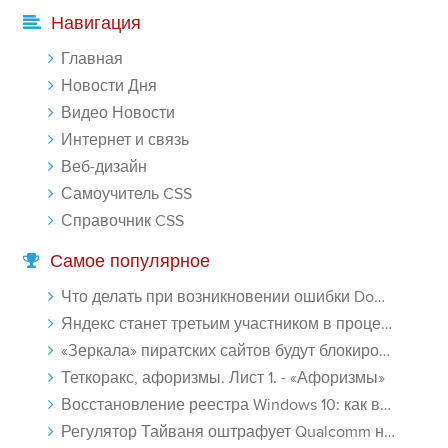
-- Лучшее, что можно сделать с хорошим советом, это пропустить его
Навигация
мимо ушей. Он никогда не бывает полезен никому, кроме того, кто
его дал.
Главная
-- Люблю давать советы и очень не люблю, когда их дают мне.
Новости Дня
Видео Новости
Интернет и связь
Веб-дизайн
Самоучитель CSS
Справочник CSS
Самое популярное
Что делать при возникновении ошибки Download interrupted в Chrome - «Windows»
Яндекс станет третьим участником в процессе ФАС против Google - «Интернет»
«Зеркала» пиратских сайтов будут блокироваться! - «Интернет»
Теткоракс, афоризмы. Лист 1. - «Афоризмы»
Восстановление реестра Windows 10: как восстановить реестр Виндовс 10 - «Windows»
Регулятор Тайваня оштрафует Qualcomm на $774 млн - «Новости сети»