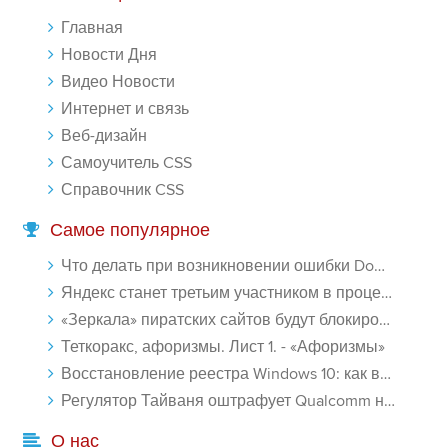
его дал.
Главная
-- Люблю давать советы и очень не люблю, когда их дают мне.
Новости Дня
Видео Новости
Интернет и связь
Веб-дизайн
Самоучитель CSS
Справочник CSS
Самое популярное
Что делать при возникновении ошибки Download interrupted в Chrome - «Windows»
Яндекс станет третьим участником в процессе ФАС против Google - «Интернет»
«Зеркала» пиратских сайтов будут блокироваться! - «Интернет»
Теткоракс, афоризмы. Лист 1. - «Афоризмы»
Восстановление реестра Windows 10: как восстановить реестр Виндовс 10 - «Windows»
Регулятор Тайваня оштрафует Qualcomm на $774 млн - «Новости сети»
О нас