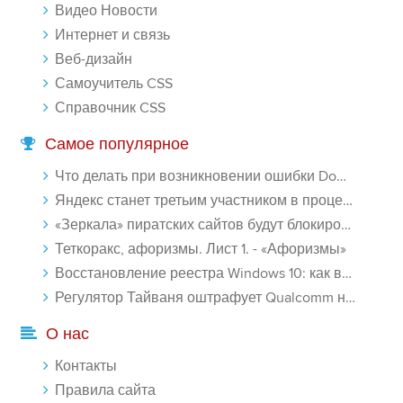
Видео Новости
Интернет и связь
Веб-дизайн
Самоучитель CSS
Справочник CSS
Самое популярное
Что делать при возникновении ошибки Download interrupted в Chrome - «Windows»
Яндекс станет третьим участником в процессе ФАС против Google - «Интернет»
«Зеркала» пиратских сайтов будут блокироваться! - «Интернет»
Теткоракс, афоризмы. Лист 1. - «Афоризмы»
Восстановление реестра Windows 10: как восстановить реестр Виндовс 10 - «Windows»
Регулятор Тайваня оштрафует Qualcomm на $774 млн - «Новости сети»
О нас
Контакты
Правила сайта