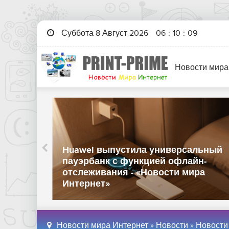
Суббота 8 Август 2026
06
:
10
:
09
Новости мира
Huawei выпустила универсальный
 ИИ-
пауэрбанк с функцией офлайн-
ов -
отслеживания - «Новости мира
Интернет»
Новости мира Интернет
»
Новости
»
Новости