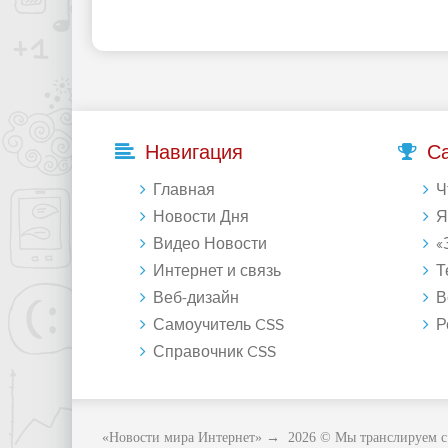
Навигация
С
Главная
Что 
Новости Дня
Янде
Видео Новости
«Зе
Интернет и связь
Те
Веб-дизайн
Восст
Самоучитель CSS
Регу
Справочник CSS
«Новости мира Интернет»
→
2026
© Мы транслируем с 