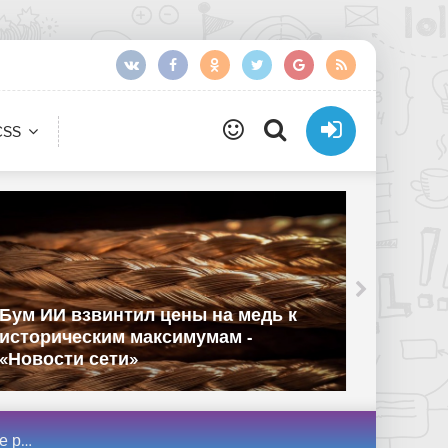
CSS
Единс
Бум ИИ взвинтил цены на медь к
произв
историческим максимумам -
реестр
«Новости сети»
«Новос
нет»