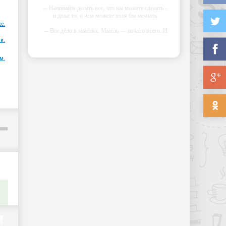
-- Начинайте делать все, что вы можете сделать –
и даже то, о чем можете хотя бы мечтать.
ce.
-- Все дело в мыслях. Мысль — начало всего. И
мыслями можно управлять. И поэтому главное
и.
дело совершенствования: работать над мыслями.
м.
-- Идите уверенно по направлению к мечте.
Живите той жизнью, которую вы сами себе
придумали.
-- Самое большое богатство — это ум. Самая
большая нищета — глупость. Из всех страхов
самый пугающий — самолюбование.
-- Лучшее, что можно сделать с хорошим
советом, это пропустить его мимо ушей. Он
никогда не бывает полезен никому, кроме того,
кто его дал.
-- Люблю давать советы и очень не люблю, когда
их дают мне.