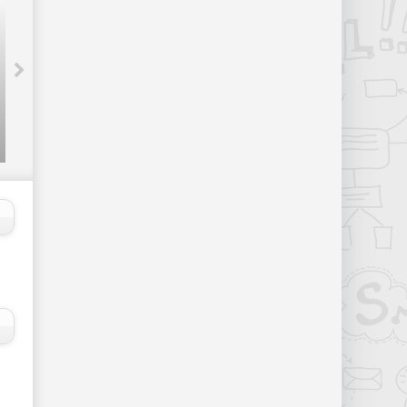
Хакеры взломали семь миллионов
аккаунтов Dropbox. Ждем нового The
Fappening? - «Интернет и связь»