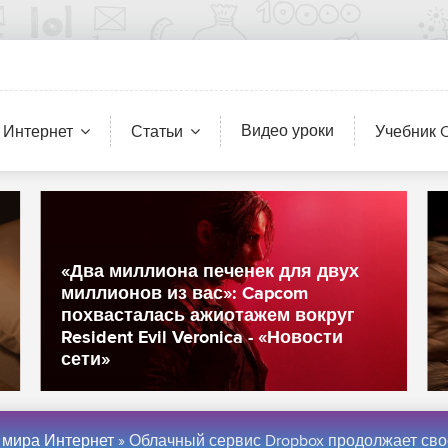
Видео уроки
 Интернет
Статьи
Учебник 
«Два миллиона печенек для двух
миллионов из вас»: Capcom
похвасталась ажиотажем вокруг
Resident Evil Veronica - «Новости
сети»
 мира Интернет
» Облачный сервис Dropbox продолжает свое развитие - «Интер