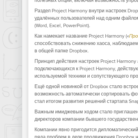
полезных опций, включая возможность упро
Раздел
Project Harmony
внутри настроек
Drop
удалённых пользователей над одним файло
(Word, Excel, PowerPoint).
Как намекает название
Project Harmony
(«
Про
способствовать снижению хаоса, наблюдаем
в общей папке Dropbox.
Принцип действия настроек
Project Harmony
подключающихся к
Project Harmony
, действу
используемой техники и сопутствующего пр
Ещё одной новинкой от Dropbox стало встр
возможность автоматически сортировать фо
стал итогом развития решений стартапа
Sna
Важным имиджевым ходом стало приглашени
директоров компании бывшего государствен
Компании явно пригодится дипломатический
ряда проблем в деле продвижения Dropbox 