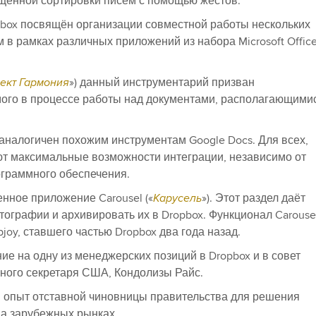
щённой сортировки писем с помощью жестов.
box
посвящён организации совместной работы нескольких
м в рамках различных приложений из набора
Microsoft Offic
ект Гармония
») данный инструментарий призван
ого в процессе работы над документами, располагающими
аналогичен похожим инструментам Google Docs. Для всех,
ют максимальные возможности интеграции, независимо от
ограммного обеспечения.
оенное приложение
Carousel
(«
Карусель
»). Этот раздел даёт
тографии и архивировать их в Dropbox. Функционал
Carouse
pjoy
, ставшего частью Dropbox два года назад.
е на одну из менеджерских позиций в
Dropbox
и в совет
ного секретаря США, Кондолизы Райс.
 опыт отставной чиновницы правительства для решения
на зарубежных рынках.