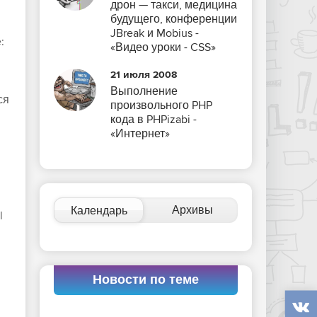
дрон — такси, медицина
будущего, конференции
JBreak и Mobius -
e
:
«Видео уроки - CSS»
21 июля 2008
Выполнение
ся
произвольного PHP
кода в PHPizabi -
«Интернет»
Архивы
Календарь
l
Новости по теме