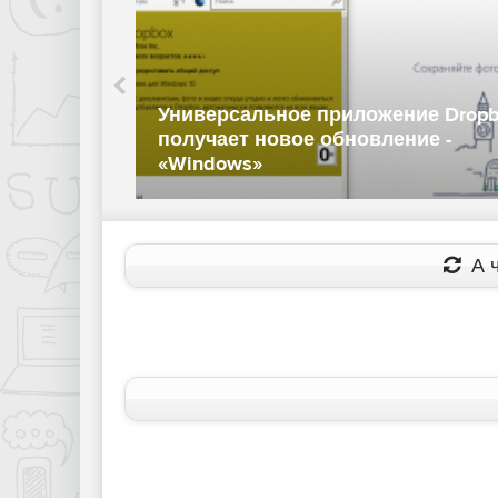
лачный
Универсальное приложение Dropb
получает новое обновление -
«Windows»
А ч