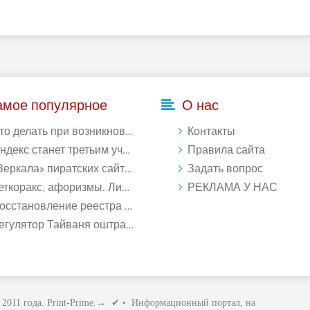
амое популярное
О нас
делать при возникновении ошибки Download interrupted в Chrome - «Windows»
Контакты
кс станет третьим участником в процессе ФАС против Google - «Интернет»
Правила сайта
ркала» пиратских сайтов будут блокироваться! - «Интернет»
Задать вопрос
ткоракс, афоризмы. Лист 1. - «Афоризмы»
РЕКЛАМА У НАС
ановление реестра Windows 10: как восстановить реестр Виндовс 10 - «Windows»
лятор Тайваня оштрафует Qualcomm на $774 млн - «Новости сети»
2011 года. Print-Prime.→ ✔ • Информационный портал, на