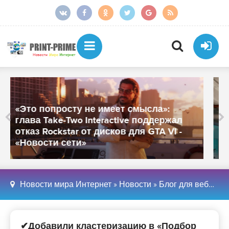
От более тысячи сотрудников
осталось около 250: «МойОфис»
закрыл офисы в Санкт-Петербурге и
Иннополисе - «Новости сети»
Новости мира Интернет
»
Новости
»
Блог для вебмастеров
✔Добавили кластеризацию в «Подбор