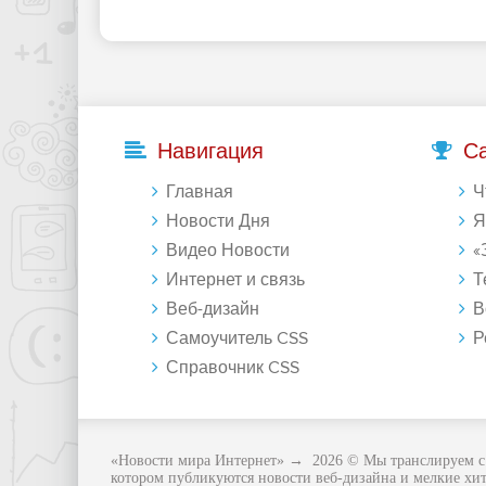
Навигация
С
Главная
Что 
Новости Дня
Янде
Видео Новости
«Зе
Интернет и связь
Те
Веб-дизайн
Восст
Самоучитель CSS
Регу
Справочник CSS
«Новости мира Интернет»
→
2026
© Мы транслируем с 
котором публикуются новости веб-дизайна и мелкие хит