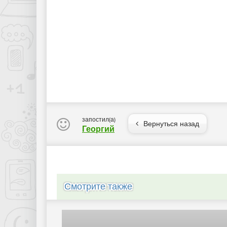
запостил(а)
Вернуться назад
Георгий
Смотрите также