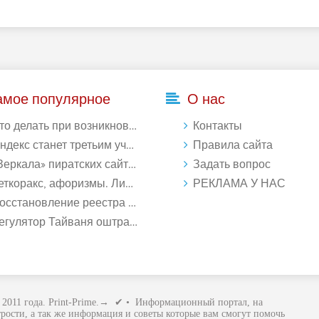
амое популярное
О нас
делать при возникновении ошибки Download interrupted в Chrome - «Windows»
Контакты
кс станет третьим участником в процессе ФАС против Google - «Интернет»
Правила сайта
ркала» пиратских сайтов будут блокироваться! - «Интернет»
Задать вопрос
ткоракс, афоризмы. Лист 1. - «Афоризмы»
РЕКЛАМА У НАС
ановление реестра Windows 10: как восстановить реестр Виндовс 10 - «Windows»
лятор Тайваня оштрафует Qualcomm на $774 млн - «Новости сети»
2011 года. Print-Prime.→ ✔ • Информационный портал, на
рости, а так же информация и советы которые вам смогут помочь