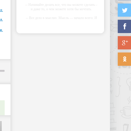
-- Начинайте делать все, что вы можете сделать –
и даже то, о чем можете хотя бы мечтать.
ce.
-- Все дело в мыслях. Мысль — начало всего. И
и.
мыслями можно управлять. И поэтому главное
дело совершенствования: работать над мыслями.
м.
-- Идите уверенно по направлению к мечте.
Живите той жизнью, которую вы сами себе
придумали.
-- Самое большое богатство — это ум. Самая
большая нищета — глупость. Из всех страхов
самый пугающий — самолюбование.
-- Лучшее, что можно сделать с хорошим
советом, это пропустить его мимо ушей. Он
никогда не бывает полезен никому, кроме того,
кто его дал.
-- Люблю давать советы и очень не люблю, когда
их дают мне.