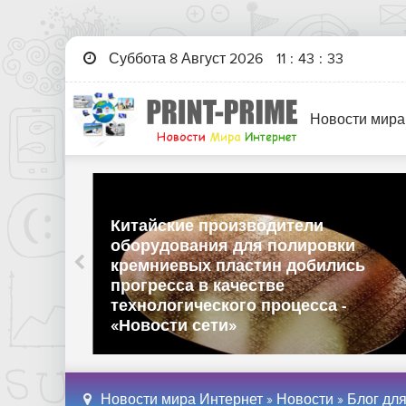
Суббота 8 Август 2026
11
:
43
:
34
Новости мира
Китайские производители
оборудования для полировки
кремниевых пластин добились
ботку
прогресса в качестве
лась
технологического процесса -
ети»
«Новости сети»
Новости мира Интернет
»
Новости
»
Блог дл