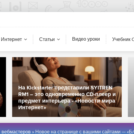
Видео уроки
 Интернет
Статьи
Учебник 
На Kickstarter представили SYITREN
RM1 – это одновременно CD-плеер и
предмет интерьера - «Новости мира
Интернет»
я вебмастеров
» Новое на странице с вашими сайтами — «Блог для вебмасте