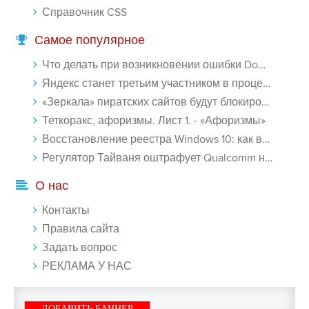
Справочник CSS
Самое популярное
Что делать при возникновении ошибки Download interrupted в Chrome - «Windows»
Яндекс станет третьим участником в процессе ФАС против Google - «Интернет»
«Зеркала» пиратских сайтов будут блокироваться! - «Интернет»
Теткоракс, афоризмы. Лист 1. - «Афоризмы»
Восстановление реестра Windows 10: как восстановить реестр Виндовс 10 - «Windows»
Регулятор Тайваня оштрафует Qualcomm на $774 млн - «Новости сети»
О нас
Контакты
Правила сайта
Задать вопрос
РЕКЛАМА У НАС
ДОБАВИТЬ БАННЕР