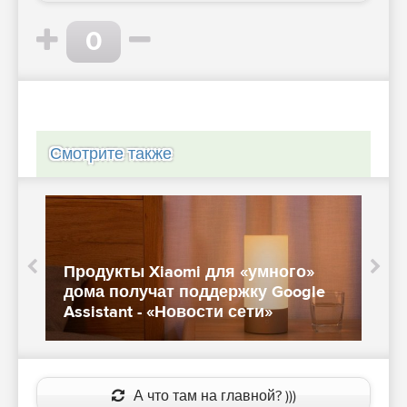
0
Смотрите также
Продукты Xiaomi для «умного»
п
дома получат поддержку Google
п
Assistant - «Новости сети»
«
А что там на главной? )))