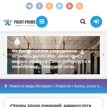
От более тысячи сотрудников
осталось около 250: «МойОфис»
закрыл офисы в Санкт-Петербурге и
Иннополисе - «Новости сети»
Новости мира Интернет
»
Новости
» Конец эпохи очередей: админуслуги обещают перевести в онлайн за пять лет - «Сеть»
✔Конец эпохи очередей: админуслуги