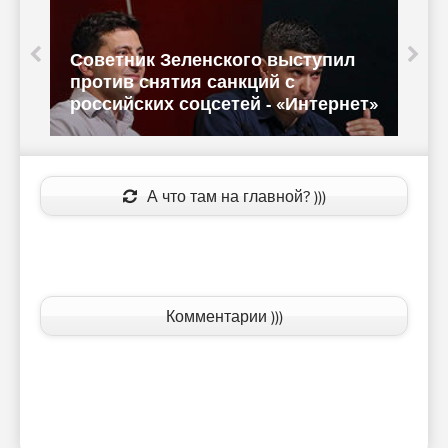
Советник Зеленского выступил
В
против снятия санкций с
российских соцсетей - «Интернет»
А что там на главной? )))
Комментарии )))