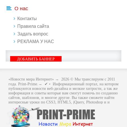
О нас
Контакты
Правила сайта
Задать вопрос
РЕКЛАМА У НАС
ДОБАВИТЬ БАННЕР
«Новости мира Интернет»
→
2026
© Мы транслируем с 2011
года. Print-Prime.→ ✔ • Информационный портал, на котором
публикуются новости веб-дизайна и мелкие хитрости, а так же
информация и советы которые вам смогут помочь по созданию
сайтов, шаблонов, и многое другое. Вы также сможете найти
интересные уроки по CSS3, HTML5, jQuery, Photoshop и и
многое другое, интересное, с интернет мира. Вся информация
размещенная на сайте предназначена исключительно в
ознакомительных целях и ошибки в учении не кто не отменял
.. Как говориться - "Не бойся, когда не знаешь: страшно, когда
знать не хочется.