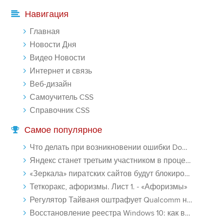
Навигация
Главная
Новости Дня
Видео Новости
Интернет и связь
Веб-дизайн
Самоучитель CSS
Справочник CSS
Самое популярное
Что делать при возникновении ошибки Download interrupted в Chrome - «Windows»
Яндекс станет третьим участником в процессе ФАС против Google - «Интернет»
«Зеркала» пиратских сайтов будут блокироваться! - «Интернет»
Теткоракс, афоризмы. Лист 1. - «Афоризмы»
Регулятор Тайваня оштрафует Qualcomm на $774 млн - «Новости сети»
Восстановление реестра Windows 10: как восстановить реестр Виндовс 10 - «Windows»