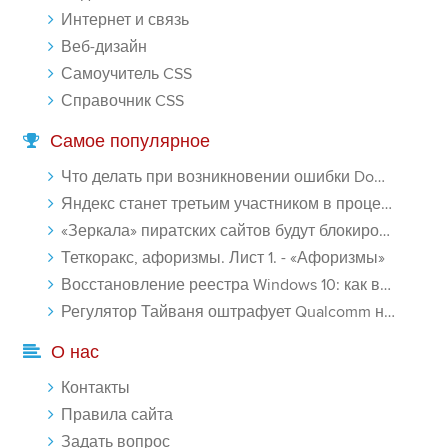
Интернет и связь
Веб-дизайн
Самоучитель CSS
Справочник CSS
Самое популярное
Что делать при возникновении ошибки Download interrupted в Chrome - «Windows»
Яндекс станет третьим участником в процессе ФАС против Google - «Интернет»
«Зеркала» пиратских сайтов будут блокироваться! - «Интернет»
Теткоракс, афоризмы. Лист 1. - «Афоризмы»
Восстановление реестра Windows 10: как восстановить реестр Виндовс 10 - «Windows»
Регулятор Тайваня оштрафует Qualcomm на $774 млн - «Новости сети»
О нас
Контакты
Правила сайта
Задать вопрос