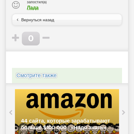
запостил(а)
Лада
Вернуться назад
0
Смотрите также
44 сайта, которые зарабатывают
T
больше $100 000 - «Надо знать»
W