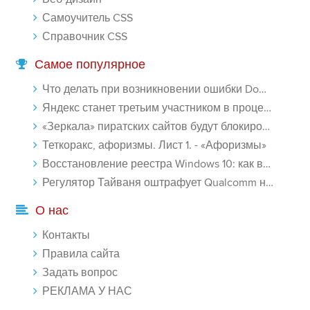
Самоучитель CSS
Справочник CSS
Самое популярное
Что делать при возникновении ошибки Download interrupted в Chrome - «Windows»
Яндекс станет третьим участником в процессе ФАС против Google - «Интернет»
«Зеркала» пиратских сайтов будут блокироваться! - «Интернет»
Теткоракс, афоризмы. Лист 1. - «Афоризмы»
Восстановление реестра Windows 10: как восстановить реестр Виндовс 10 - «Windows»
Регулятор Тайваня оштрафует Qualcomm на $774 млн - «Новости сети»
О нас
Контакты
Правила сайта
Задать вопрос
РЕКЛАМА У НАС