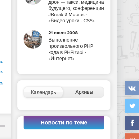
дрон — такси, медицина
будущего, конференции
JBreak и Mobius -
«Видео уроки - CSS»
21 июля 2008
Выполнение
произвольного PHP
кода в PHPizabi -
«Интернет»
ce.
и.
м.
Архивы
Календарь
Новости по теме