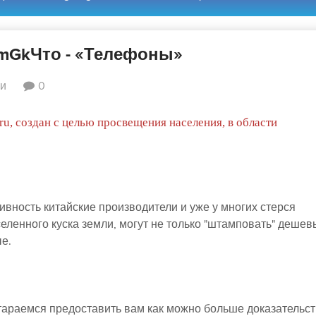
bimGkЧто - «Телефоны»
ки
0
ru, создан с целью просвещения населения, в области
вность китайские производители и уже у многих стерся
аселенного куска земли, могут не только "штамповать" деше
е.
тараемся предоставить вам как можно больше доказательст