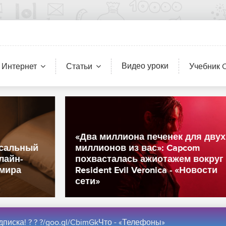
Видео уроки
 Интернет
Статьи
Учебник 
«Два миллиона печенек для двух
миллионов из вас»: Capcom
похвасталась ажиотажем вокруг
Resident Evil Veronica - «Новости
сети»
дписка! ? ? ?/goo.gl/CbimGkЧто - «Телефоны»