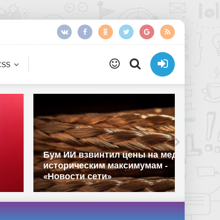
CSS
Единс
Бум ИИ взвинтил цены на медь к
произв
историческим максимумам -
реестр
«Новости сети»
«Новос