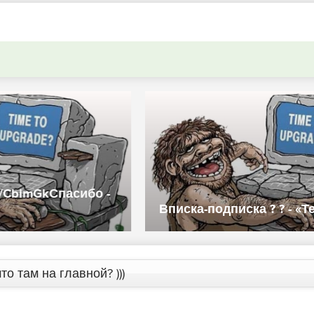
о -
Вписка-подписка ? ? - «Телефоны»
то там на главной? )))