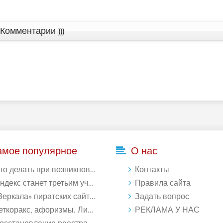
Комментарии )))
амое популярное
О нас
делать при возникновении ошибки Download interrupted в Chrome - «Windows»
Контакты
кс станет третьим участником в процессе ФАС против Google - «Интернет»
Правила сайта
ркала» пиратских сайтов будут блокироваться! - «Интернет»
Задать вопрос
ткоракс, афоризмы. Лист 1. - «Афоризмы»
РЕКЛАМА У НАС