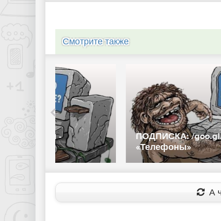
Смотрите также
ПОДПИСКА: /goo.gl/CbimGkСпасиб
«Телефоны»
А ч