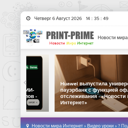
Четверг 6 Август 2026
14
:
35
:
50
Новости мира
Huawei выпустила универсальный
 ИИ-
пауэрбанк с функцией офлайн-
ов -
отслеживания - «Новости мира
Интернет»
Новости мира Интернет
»
Видео уроки
» ? По