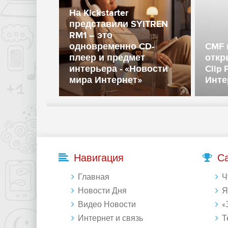
На Kickstarter
представили SYITREN
RM1 – это
одновременно CD-
CMF 
плеер и предмет
откр
интерьера - «Новости
Clip 
мира Интернет»
Инте
Навигация
С
Главная
Что 
Новости Дня
Янде
Видео Новости
«Зе
Интернет и связь
Те