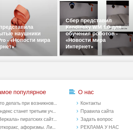
Сбер представил
представила
Kandinsky WM 1.0 для
ытые наушники
обучения роботов -
Pro - «Новости мира
«Новости мира
рнет»
Интернет»
амое популярное
О нас
делать при возникновении ошибки Download interrupted в Chrome - «Windows»
Контакты
кс станет третьим участником в процессе ФАС против Google - «Интернет»
Правила сайта
ркала» пиратских сайтов будут блокироваться! - «Интернет»
Задать вопрос
ткоракс, афоризмы. Лист 1. - «Афоризмы»
РЕКЛАМА У НАС