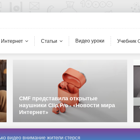
Видео уроки
 Интернет
Статьи
Учебник 
CMF представила открытые
наушники Clip Pro - «Новости мира
Интернет»
ько видео внимание жители стерся