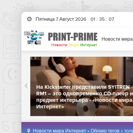
Пятница 7 Август 2026
01
:
35
:
07
Новости мира
Galaxy
На Kickstarter представили SYITREN
-
RM1 – это одновременно CD-плеер и
ого
предмет интерьера - «Новости мира
Интернет»
Новости мира Интернет
»
Облако тегов
» тол