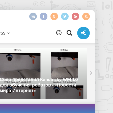
CSS
Сбер представил Kandinsky WM 1.0
Shield
для обучения роботов - «Новости
ботов 
мира Интернет»
«Новос